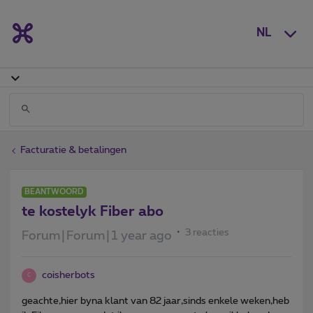
NL
Facturatie & betalingen
BEANTWOORD
te kostelyk Fiber abo
3 reacties
Forum|Forum|1 year ago
coisherbots
C
geachte,hier byna klant van 82 jaar,sinds enkele weken,heb