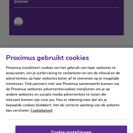
zomer
Proximus gebruikt cookies
Proximus installeert cookies om het gebruik van haar websites te
Forumvoorwaarden
Accessibility statement
analyseren, om je surfervaring te verbeteren en om de inhoud en de
advertenties op haar websites beter af te stemmen op je mogelijke
interesses. Ook partners met wie Proximus samenwerkt kunnen via
de Proximus websites advertentiecookies installeren om je op
andere websites en sociale media advertenties te tonen die
relevant kunnen zijn voor jou. Hou er rekening mee dat als je
Alle rechten voorbehouden. ©
2026
Proximus
bepaalde cookies blokkeert, het de correcte werking van de website
kan verstoren
Cookiebeleid
Algemene voorwaarden, consumenteninfo
Prijslijst en tarieven
Toegankelijkheid
Privacy
Cookiebeleid
Cookie manager
Bedrijfsgegevens
Deze website is gecreëerd en wordt beheerd conform het
Cookie-instellingen