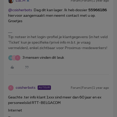
Luc.M
Forum|Forum|1 year ago
@coisherbots
Dag dit kan lager. Ik heb dossier
55966186
hiervoor aangemaakt men neemt contact met u op.
Groetjes
Tip: noteer in het login-profiel je klantgegevens (in het veld
'Ticket' kun je specifieke/privé info m.b.t. je vraag
vermelden), enkel zichtbaar voor Proximus-medewerkers!
3 mensen vinden dit leuk
C
C
coisherbots
Forum|Forum|1 year ago
AUTEUR
C
Geachte .ter info klant 1xxx sind meer dan 60 jaar en ex
personeelslid RTT-BELGACOM
Internet