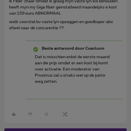
ik Fiber ,maar omdat ik graag myn vaste lyn wil behouden
heeft myn my Giga fiber geinstalleerd maandelyks e kost
van 159 euro ABNORMAAL
welk voorstel bv vaste lyn opzeggen en goedkoper abo
ofwel naar de concurentie ??
Beste antwoord door
Cvanloon
Dat is misschien enkel de eerste maand
aan die prijs omdat er een kost bij komt
voor activatie. Een moderator van
Proximus zal u straks wel op de juiste
weg zetten.