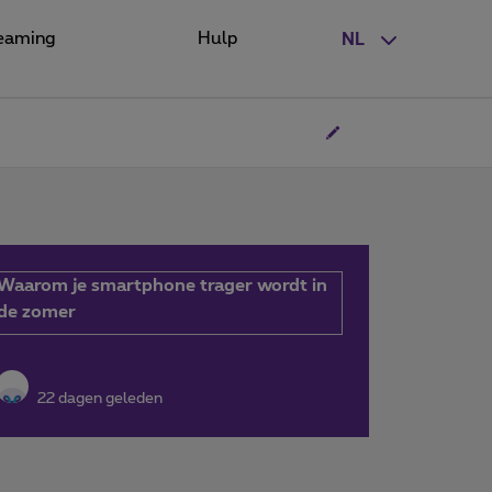
eaming
Hulp
NL
Waarom je smartphone trager wordt in
de zomer
22 dagen geleden