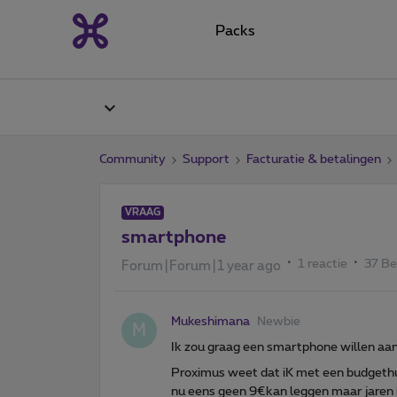
Packs
Community
Support
Facturatie & betalingen
VRAAG
smartphone
1 reactie
37 B
Forum|Forum|1 year ago
Mukeshimana
Newbie
M
Ik zou graag een smartphone willen aa
Proximus weet dat iK met een budgethu
nu eens geen 9€kan leggen maar jaren 