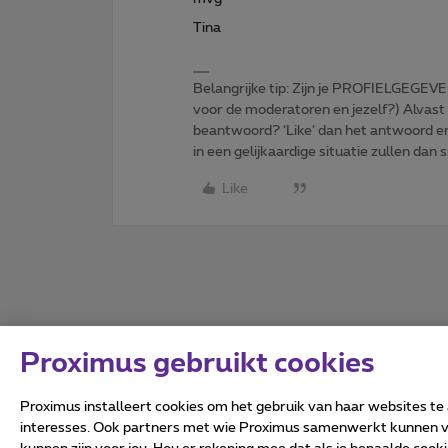
Tina
Belangrijke tip: Zijn je PROFIELGEGEVE
voor de moderatoren en jezelf?) Alvast
beantwoord? ‘Like’ dan het antwoord e
in een gelijkaardige situatie zullen dan 
Like
Proximus gebruikt cookies
Proximus installeert cookies om het gebruik van haar websites te
interesses. Ook partners met wie Proximus samenwerkt kunnen via