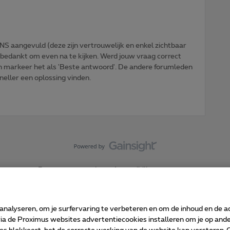
NS aangevuld (deze zijn vertrouwelijk en enkel zichtbaar
 bedankt om even na te kijken. Werd jouw vraag correct
n markeer het als 'Beste antwoord'. De andere forumleden
sneller een oplossing vinden.
Forumvoorwaarden
Accessibility statement
 analyseren, om je surfervaring te verbeteren en om de inhoud en de 
 de Proximus websites advertentiecookies installeren om je op ander