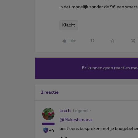
Is dat mogelijk zonder de 9€ een smar
Klacht
Like
Er kunnen geen reacties me
1 reactie
tina.b
Legend
@Mukeshimana
best eens bespreken met je budgebeheer
+4
mvg