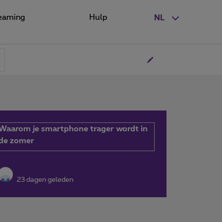
eaming
Hulp
NL
Waarom je smartphone trager wordt in
de zomer
23 dagen geleden