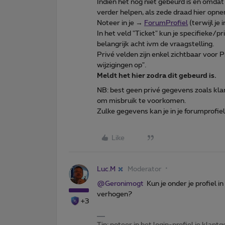
Indien het nog niet gebeurd is en omd
verder helpen, als zede draad hier opn
Noteer in je →
ForumProfiel
(terwijl je
In het veld "Ticket" kun je specifieke/pr
belangrijk acht ivm de vraagstelling.
Privé velden zijn enkel zichtbaar voor
wijzigingen op".
Meldt het hier zodra dit gebeurd is.
NB: best geen privé gegevens zoals kl
om misbruik te voorkomen.
Zulke gegevens kan je in je forumprofiel 
Like
Luc.M
Moderator
@Geronimogt
Kun je onder je profiel i
verhogen?
+3
Tip: noteer in het login-profiel je klantg