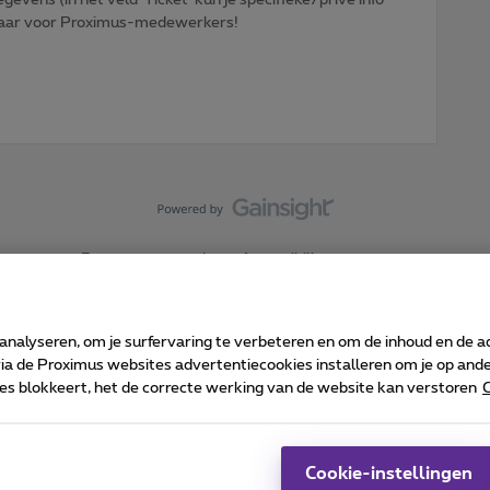
htbaar voor Proximus-medewerkers!
Forumvoorwaarden
Accessibility statement
 analyseren, om je surfervaring te verbeteren en om de inhoud en de 
 de Proximus websites advertentiecookies installeren om je op ander
kies blokkeert, het de correcte werking van de website kan verstoren
C
 ©
2026
Proximus
sumenteninfo
Prijslijst en tarieven
Toegankelijkheid
Cookie manager
Bedrijfsgegevens
Ca
 wordt beheerd conform het Belgisch recht.
Pr
Cookie-instellingen
-1030 Brussel.
J