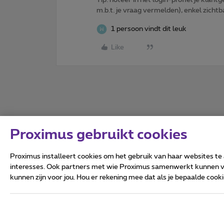
m.b.t. je vraag vermelden), enkel zic
1 persoon vindt dit leuk
Like
Proximus gebruikt cookies
Proximus installeert cookies om het gebruik van haar websites te
interesses. Ook partners met wie Proximus samenwerkt kunnen via
kunnen zijn voor jou. Hou er rekening mee dat als je bepaalde coo
Alle rechten voorbehouden.
Algemene voorwaarden, con
Privacy
Cookiebeleid
Deze website is gecreëerd en
Koning Albert II-laan 27 - B