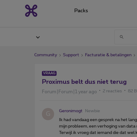
Packs
Community
Support
Facturatie & betalingen
VRAAG
Proximus belt dus niet terug
2 reacties
82 
Forum|Forum|1 year ago
Geronimogt
Newbie
G
Ik had vandaag een gesprek na het lan
mijn probleem, een verhoging van data 
Terwijl ik vroeg dat iemand die dat we