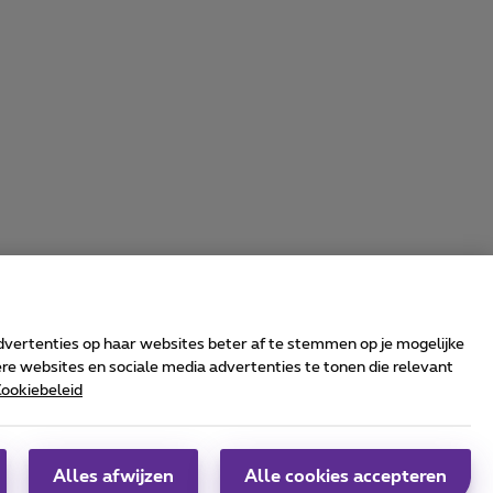
advertenties op haar websites beter af te stemmen op je mogelijke
e websites en sociale media advertenties te tonen die relevant
ookiebeleid
rrier & Wholesale Solutions
oximus Group
|
Telindus
Alles afwijzen
Alle cookies accepteren
obs
|
Sitemap