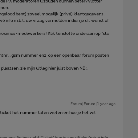
at de PX moderatoren u zouden kunnen beter/vlotter
emen:
 ingelogd bent) zoveel mogelijk (privé) klantgegevens.
ivé info m.b.t. uw vraag vermelden indien je dit wenst of
 Proximus-medewerkers! Klik tenslotte onderaan op "sla
antnr. , gsm nummer enz op een openbaar forum posten
plaatsen, zie mijn uitleg hier juist boven NB:.
Forum|Forum|1 year ago
n ticket het nummer laten weten en hoe je het wil
egevens (in het veld 'Ticket' kun je specifieke/privé info