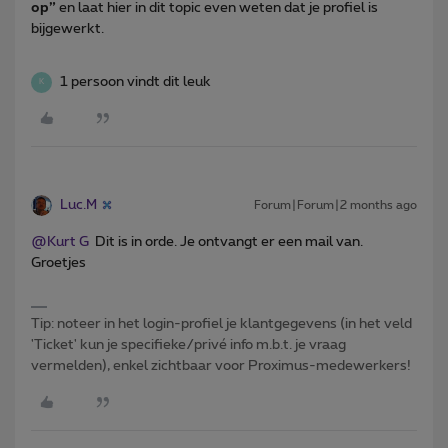
op”
en laat hier in dit topic even weten dat je profiel is
bijgewerkt.
1 persoon vindt dit leuk
K
Luc.M
Forum|Forum|2 months ago
@Kurt G
Dit is in orde. Je ontvangt er een mail van.
Groetjes
Tip: noteer in het login-profiel je klantgegevens (in het veld
'Ticket' kun je specifieke/privé info m.b.t. je vraag
vermelden), enkel zichtbaar voor Proximus-medewerkers!