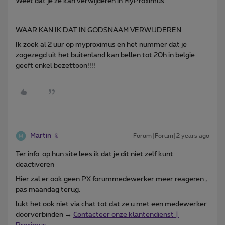
Weet dat je ze kan verwijderen in MyProximus.
WAAR KAN IK DAT IN GODSNAAM VERWIJDEREN
Ik zoek al 2 uur op myproximus en het nummer dat je
zogezegd uit het buitenland kan bellen tot 20h in belgie
geeft enkel bezettoon!!!!
Martin
Forum|Forum|2 years ago
Ter info: op hun site lees ik dat je dit niet zelf kunt
deactiveren
Hier zal er ook geen PX forummedewerker meer reageren ,
pas maandag terug.
lukt het ook niet via chat tot dat ze u met een medewerker
doorverbinden →
Contacteer onze klantendienst |