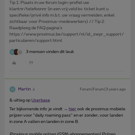
Tip 1: Plaats in uw forum login-profiel uw
klantnr/telefoonnr (in een vrij veld bv. ticket kunt u
specifieke/privé info m.b.t. uw vraag vermelden, enkel
zichtbaar voor Proximus-medewerkers) // Tip 2:
Raadpleeg de FAQ pagina's
https://www.proximus.be/support/nl/id_zwpr_support/
particulieren/support.html
3 mensen vinden dit leuk
Martin
Forum|Forum|3 years ago
& uitleg op
Userbase
Ter bijkomende info: je vindt →
hier
ook de proximus mobiele
prijzen voor “daily roaming pass” en er zonder, voor landen
in zone A vallen en landen in zone B.
Proximus mobile prijzen (GSM-abonnementen) Prijzen