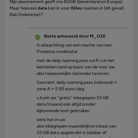
Mijn abonnement geeft me 60GB (binnenland en Europa).
Maar hoeveel
data
kan ik voor
60eu
roamen in (dit geval)
Bali (Indonesie)?
Beste antwoord door
M_016
In afwachting van een reactie van een
Proximus moderator
met de daily roaming pass surft u in het
betrokken land op basis van de voor uw
abo toepasselijke nationale tarieven
Concreet: daily roaming pass Indonesië =
zone A = 5.95 euro/dag
u kunt uw “gratis” inbegrepen 15 GB
data/maand ook altijd zonder
bijkomende kost gebruiken
eens het in uw
abo inbegrepen maandelijkse totaal van
15 GB data opgebruikt is (aldaar of