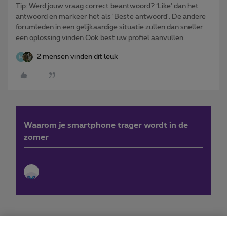
Tip: Werd jouw vraag correct beantwoord? ‘Like’ dan het
antwoord en markeer het als 'Beste antwoord'. De andere
forumleden in een gelijkaardige situatie zullen dan sneller
een oplossing vinden.Ook best uw profiel aanvullen.
2 mensen vinden dit leuk
Waarom je smartphone trager wordt in de
zomer