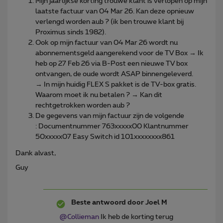
Mijn jaarlijkse korting trouwe klant is verlopen op mijn
laatste factuur van 04 Mar 26. Kan deze opnieuw
verlengd worden aub ? (ik ben trouwe klant bij
Proximus sinds 1982).
Ook op mijn factuur van 04 Mar 26 wordt nu
abonnementsgeld aangerekend voor de TV Box → Ik
heb op 27 Feb 26 via B-Post een nieuwe TV box
ontvangen, de oude wordt ASAP binnengeleverd.
→ In mijn huidig FLEX S pakket is de TV-box gratis.
Waarom moet ik nu betalen ? → Kan dit
rechtgetrokken worden aub ?
De gegevens van mijn factuur zijn de volgende
: Documentnummer 763xxxxx00 Klantnummer
50xxxxx07 Easy Switch id 101xxxxxxxx861
Dank alvast,
Guy
Beste antwoord door
Joel M
@Collieman
Ik heb de korting terug