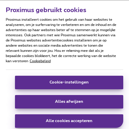
Proximus gebruikt cookies
Proximus installeert cookies om het gebruik van haar websites te
Forumvoorwaarden
Accessibility statement
analyseren, om je surfervaring te verbeteren en om de inhoud en de
advertenties op haar websites beter af te stemmen op je mogelijke
interesses. Ook partners met wie Proximus samenwerkt kunnen via
de Proximus websites advertentiecookies installeren om je op
andere websites en sociale media advertenties te tonen die
relevant kunnen zijn voor jou. Hou er rekening mee dat als je
Alle rechten voorbehouden. ©
2026
Proximus
bepaalde cookies blokkeert, het de correcte werking van de website
kan verstoren
Cookiebeleid
Algemene voorwaarden, consumenteninfo
Prijslijst en tarieven
Toegankelijkheid
Privacy
Cookiebeleid
Cookie manager
Bedrijfsgegevens
Deze website is gecreëerd en wordt beheerd conform het
Cookie-instellingen
Belgisch recht.
Koning Albert II-laan 27 - B-1030 Brussel.
Alles afwijzen
Carrier & Wholesale Solutions
Alle cookies accepteren
Proximus Group
|
Telindus
Jobs
|
Sitemap