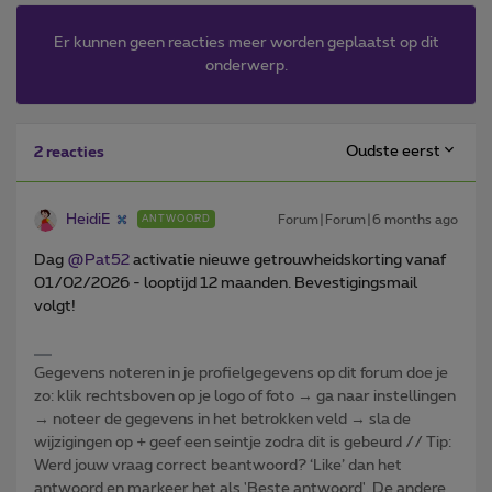
Er kunnen geen reacties meer worden geplaatst op dit
onderwerp.
Oudste eerst
2 reacties
HeidiE
Forum|Forum|6 months ago
ANTWOORD
Dag ​
@Pat52
activatie nieuwe getrouwheidskorting vanaf
01/02/2026 - looptijd 12 maanden. Bevestigingsmail
volgt!
Gegevens noteren in je profielgegevens op dit forum doe je
zo: klik rechtsboven op je logo of foto → ga naar instellingen
→ noteer de gegevens in het betrokken veld → sla de
wijzigingen op + geef een seintje zodra dit is gebeurd // Tip:
Werd jouw vraag correct beantwoord? ‘Like’ dan het
antwoord en markeer het als 'Beste antwoord'. De andere