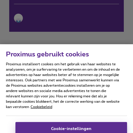
Proximus gebruikt cookies
Proximus installeert cookies om het gebruik van haar websites te
Forumvoorwaarden
Accessibility statement
analyseren, om je surfervaring te verbeteren en om de inhoud en de
advertenties op haar websites beter af te stemmen op je mogelijke
interesses. Ook partners met wie Proximus samenwerkt kunnen via
de Proximus websites advertentiecookies installeren om je op
andere websites en sociale media advertenties te tonen die
relevant kunnen zijn voor jou. Hou er rekening mee dat als je
Alle rechten voorbehouden. ©
2026
Proximus
bepaalde cookies blokkeert, het de correcte werking van de website
kan verstoren
Cookiebeleid
Algemene voorwaarden, consumenteninfo
Prijslijst en tarieven
Toegankelijkheid
Privacy
Cookiebeleid
Cookie manager
Bedrijfsgegevens
Deze website is gecreëerd en wordt beheerd conform het
Cookie-instellingen
Belgisch recht.