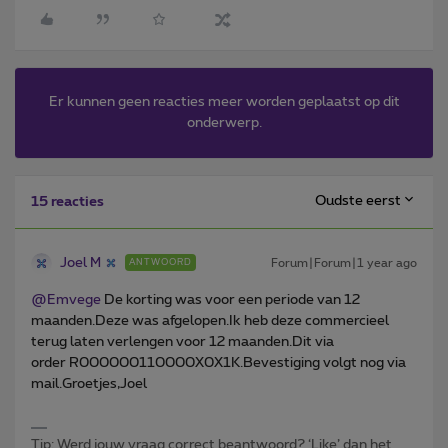
Er kunnen geen reacties meer worden geplaatst op dit
onderwerp.
Oudste eerst
15 reacties
Joel M
Forum|Forum|1 year ago
ANTWOORD
@Emvege
De korting was voor een periode van 12
maanden.Deze was afgelopen.Ik heb deze commercieel
terug laten verlengen voor 12 maanden.Dit via
order R000000110000X0X1K.Bevestiging volgt nog via
mail.Groetjes,Joel
Tip: Werd jouw vraag correct beantwoord? ‘Like’ dan het