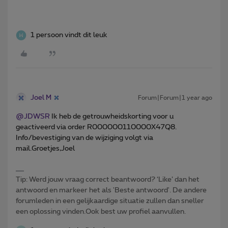
1 persoon vindt dit leuk
Joel M
Forum|Forum|1 year ago
@JDWSR
Ik heb de getrouwheidskorting voor u
geactiveerd via order R000000110000X47Q8.
Info/bevestiging van de wijziging volgt via
mail.Groetjes,Joel
Tip: Werd jouw vraag correct beantwoord? ‘Like’ dan het
antwoord en markeer het als 'Beste antwoord'. De andere
forumleden in een gelijkaardige situatie zullen dan sneller
een oplossing vinden.Ook best uw profiel aanvullen.