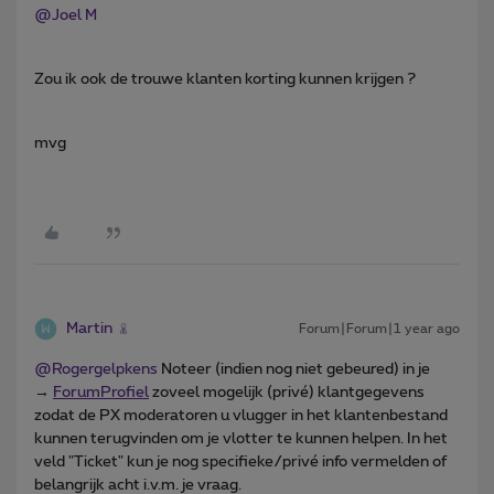
@Joel M
Zou ik ook de trouwe klanten korting kunnen krijgen ?
mvg
Martin
Forum|Forum|1 year ago
@Rogergelpkens
Noteer (indien nog niet gebeured) in je
→
ForumProfiel
zoveel mogelijk (privé) klantgegevens
zodat de PX moderatoren u vlugger in het klantenbestand
kunnen terugvinden om je vlotter te kunnen helpen. In het
veld "Ticket" kun je nog specifieke/privé info vermelden of
belangrijk acht i.v.m. je vraag.