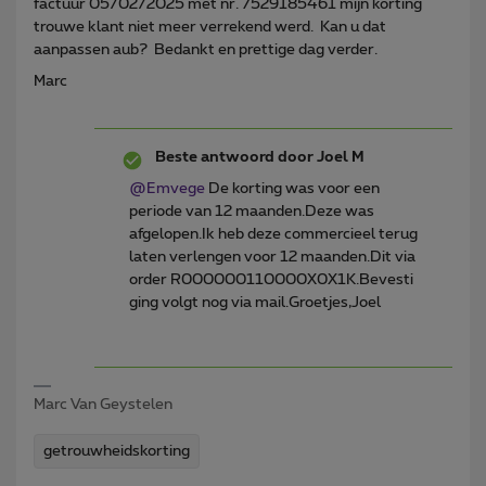
factuur 05/02/2025 met nr. 7529185461 mijn korting
trouwe klant niet meer verrekend werd. Kan u dat
aanpassen aub? Bedankt en prettige dag verder.
Marc
Beste antwoord door
Joel M
@Emvege
De korting was voor een
periode van 12 maanden.Deze was
afgelopen.Ik heb deze commercieel terug
laten verlengen voor 12 maanden.Dit via
order R000000110000X0X1K.Bevesti
ging volgt nog via mail.Groetjes,Joel
Marc Van Geystelen
getrouwheidskorting