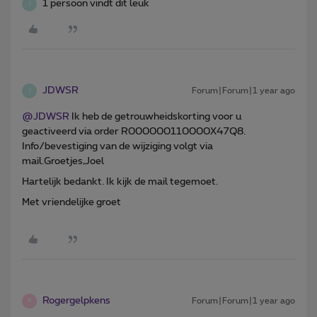
1 persoon vindt dit leuk
J
JDWSR
Forum|Forum|1 year ago
J
@JDWSR
Ik heb de getrouwheidskorting voor u
geactiveerd via order R000000110000X47Q8.
Info/bevestiging van de wijziging volgt via
mail.Groetjes,Joel
Hartelijk bedankt. Ik kijk de mail tegemoet.
Met vriendelijke groet
Rogergelpkens
Forum|Forum|1 year ago
R