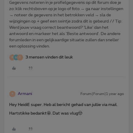
Gegevens noteren in je profielgegevens op dit forum doe je
zo: klik rechtsboven op je logo of foto → ga naar instellingen
→ noteer de gegevens in het betrokken veld → sla de
wijzigingen op + geef een seintje zodra dit is gebeurd // Tip:
Werd jouw vraag correct beantwoord? ‘Like’ dan het
antwoord en markeer het als 'Beste antwoord'. De andere
forumleden in een gelijkaardige situatie zullen dan sneller
een oplossing vinden.
3 mensen vinden dit leuk
A
E
Armani
Forum|Forum|1 year ago
A
Hey HeidiE super. Heb al bericht gehad van jullie via mail.
Hartstikke bedankt🤩. Dat was vlug🤠