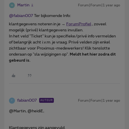
Martin
Forum|Forum|1 year ago
@fabian007
Ter bijkomende Info:
klantgegevens noteren in je →
ForumProfiel
, zoveel
mogelijk (privé) klantgegevens invullen.
In het veld "Ticket" kun je specifieke/privé info vermelden
of belangrijk acht i.v.m. je vraag. Privé velden zijn enkel
zichtbaar voor Proximus-medewerkers! Klik tenslotte
onderaan op "sla wijzigingen op".
Meldt het hier zodra dit
gebeurd is.
fabian007
Forum|Forum|1 year ago
AUTEUR
F
@Martin, @heidiE,
Klantgegevens zijn aangevuld.