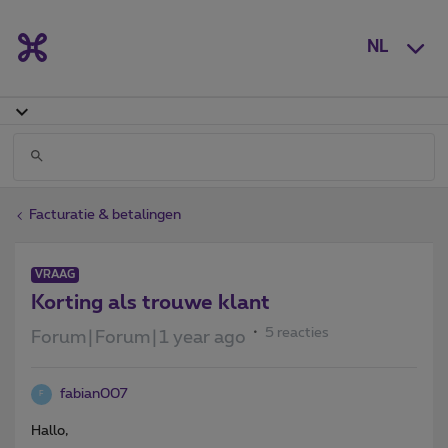
NL
Facturatie & betalingen
VRAAG
Korting als trouwe klant
5 reacties
Forum|Forum|1 year ago
fabian007
F
Hallo,