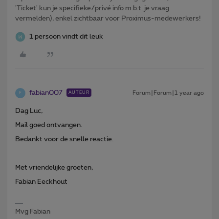
'Ticket' kun je specifieke/privé info m.b.t. je vraag
vermelden), enkel zichtbaar voor Proximus-medewerkers!
1 persoon vindt dit leuk
fabian007
Forum|Forum|1 year ago
AUTEUR
F
Dag Luc,
Mail goed ontvangen.
Bedankt voor de snelle reactie.
Met vriendelijke groeten,
Fabian Eeckhout
Mvg Fabian