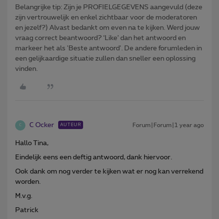
Belangrijke tip: Zijn je PROFIELGEGEVENS aangevuld (deze
zijn vertrouwelijk en enkel zichtbaar voor de moderatoren
en jezelf?) Alvast bedankt om even na te kijken. Werd jouw
vraag correct beantwoord? ‘Like’ dan het antwoord en
markeer het als 'Beste antwoord'. De andere forumleden in
een gelijkaardige situatie zullen dan sneller een oplossing
vinden.
C Ocker
Forum|Forum|1 year ago
AUTEUR
C
Hallo Tina,
Eindelijk eens een deftig antwoord, dank hiervoor.
Ook dank om nog verder te kijken wat er nog kan verrekend
worden.
M.v.g.
Patrick