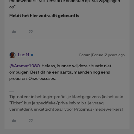
medewerkers! Klik tenslotte onderaan op "sla wijzigingen
op".
Meldt het hier zodra dit gebeurd is
.
Luc.M
Forum|Forum|2 years ago
@Aramat1980
Helaas, kunnen wij deze situatie niet
ombuigen. Best dit na een aantal maanden nog eens
proberen. Onze excuses.
Tip: noteer in het login-profiel je klantgegevens (in het veld
'Ticket' kun je specifieke/privé info m.b.t. je vraag
vermelden), enkel zichtbaar voor Proximus-medewerkers!