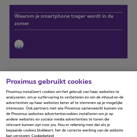
Waarom je smartphone trager wordt in de
zomer
Proximus gebruikt cookies
Proximus installeert cookies om het gebruik van haar websites te
Forumvoorwaarden
Accessibility statement
analyseren, om je surfervaring te verbeteren en om de inhoud en de
advertenties op haar websites beter af te stemmen op je mogelijke
interesses. Ook partners met wie Proximus samenwerkt kunnen via
de Proximus websites advertentiecookies installeren om je op
andere websites en sociale media advertenties te tonen die
relevant kunnen zijn voor jou. Hou er rekening mee dat als je
Alle rechten voorbehouden. ©
2026
Proximus
bepaalde cookies blokkeert, het de correcte werking van de website
kan verstoren
Cookiebeleid
Algemene voorwaarden, consumenteninfo