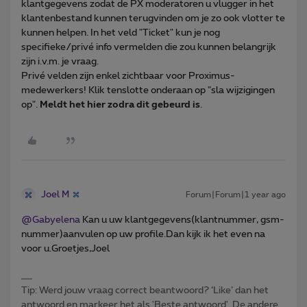
klantgegevens zodat de PX moderatoren u vlugger in het
klantenbestand kunnen terugvinden om je zo ook vlotter te
kunnen helpen. In het veld "Ticket" kun je nog
specifieke/privé info vermelden die zou kunnen belangrijk
zijn i.v.m. je vraag.
Privé velden zijn enkel zichtbaar voor Proximus-
medewerkers! Klik tenslotte onderaan op "sla wijzigingen
op".
Meldt het hier zodra dit gebeurd is
.
Joel M
Forum|Forum|1 year ago
@Gabyelena
Kan u uw klantgegevens(klantnummer, gsm-
nummer)aanvulen op uw profile.Dan kijk ik het even na
voor u.Groetjes,Joel
Tip: Werd jouw vraag correct beantwoord? ‘Like’ dan het
antwoord en markeer het als 'Beste antwoord'. De andere