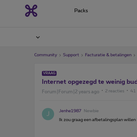
Packs
Community
Support
Facturatie & betalingen
VRAAG
Internet opgezegd te weinig bu
2 reacties
41
Forum|Forum|2 years ago
Jenhe1987
Newbie
J
Ik zou graag een afbetalingsplan willen 