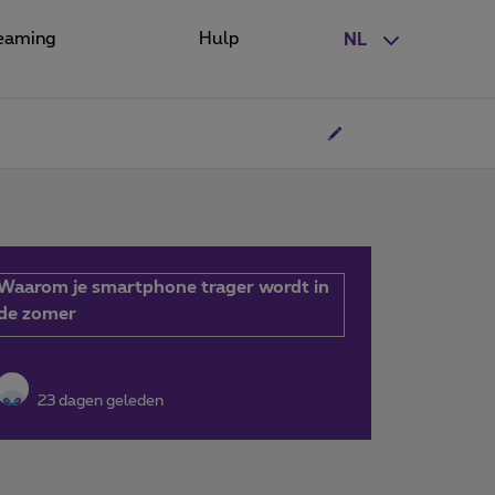
eaming
Hulp
NL
Waarom je smartphone trager wordt in
de zomer
23 dagen geleden