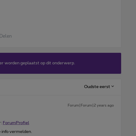
Delen
er worden geplaatst op dit onderwerp.
Oudste eerst
Forum|Forum|2 years ago
r:
ForumProfiel
e info vermelden.