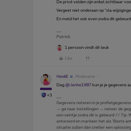
De privé velden zijn enkel zichtbaar 
Vergeet niet onderaan op "sla wijziginge
En meld het ook even zodra dit gebeurd 
Patrick
1 persoon vindt dit leuk
Like
HeidiE
Moderator
Dag
@Jenhe1987
kun je je gegevens a
+3
Gegevens noteren in je profielgegevens o
→ ga naar instellingen → noteer de gege
een seintje zodra dit is gebeurd // Tip
antwoord en markeer het als 'Beste ant
situatie zullen dan sneller een oplossin