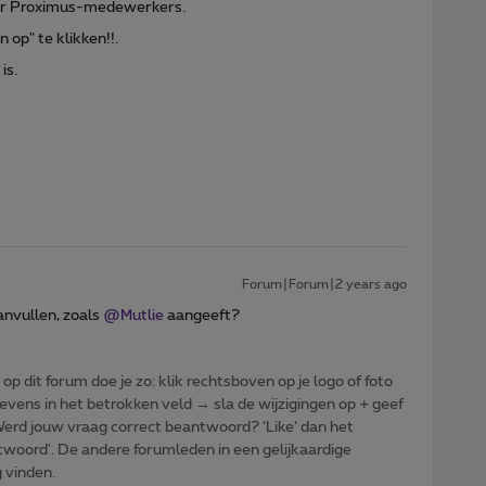
voor Proximus-medewerkers.
n op" te klikken!!.
is.
Forum|Forum|2 years ago
anvullen, zoals
@Mutlie
aangeeft?
p dit forum doe je zo: klik rechtsboven op je logo of foto
vens in het betrokken veld → sla de wijzigingen op + geef
: Werd jouw vraag correct beantwoord? ‘Like’ dan het
woord'. De andere forumleden in een gelijkaardige
g vinden.