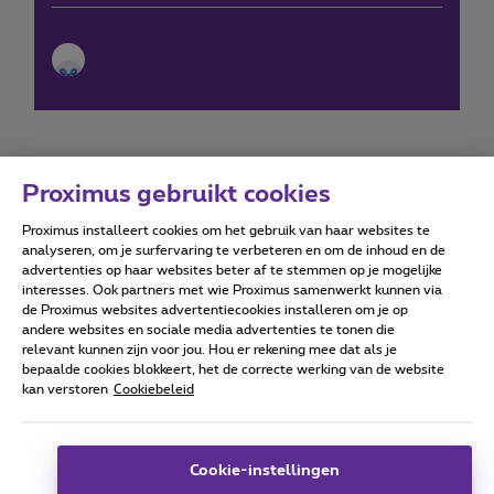
Proximus gebruikt cookies
Proximus installeert cookies om het gebruik van haar websites te
Forumvoorwaarden
Accessibility statement
analyseren, om je surfervaring te verbeteren en om de inhoud en de
advertenties op haar websites beter af te stemmen op je mogelijke
interesses. Ook partners met wie Proximus samenwerkt kunnen via
de Proximus websites advertentiecookies installeren om je op
andere websites en sociale media advertenties te tonen die
relevant kunnen zijn voor jou. Hou er rekening mee dat als je
Alle rechten voorbehouden. ©
2026
Proximus
bepaalde cookies blokkeert, het de correcte werking van de website
kan verstoren
Cookiebeleid
Algemene voorwaarden, consumenteninfo
Prijslijst en tarieven
Toegankelijkheid
Privacy
Cookiebeleid
Cookie manager
Bedrijfsgegevens
Deze website is gecreëerd en wordt beheerd conform het
Cookie-instellingen
Belgisch recht.