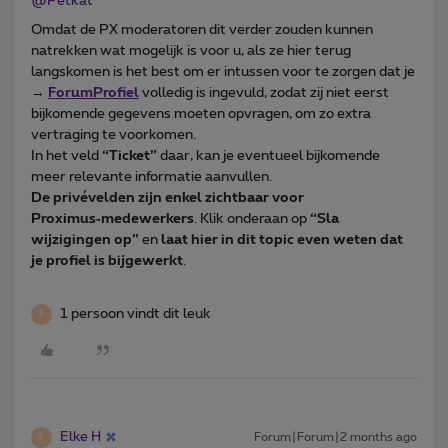
@Petkat
Omdat de PX moderatoren dit verder zouden kunnen
natrekken wat mogelijk is voor u, als ze hier terug
langskomen is het best om er intussen voor te zorgen dat je
→
ForumProfiel
volledig is ingevuld, zodat zij niet eerst
bijkomende gegevens moeten opvragen, om zo extra
vertraging te voorkomen.
In het veld
“Ticket”
daar, kan je eventueel bijkomende
meer relevante informatie aanvullen.
De privévelden zijn enkel zichtbaar voor
Proximus‑medewerkers
. Klik onderaan op
“Sla
wijzigingen op”
en
laat hier in dit topic even weten dat
je profiel is bijgewerkt
.
1 persoon vindt dit leuk
E
Elke H
Forum|Forum|2 months ago
E