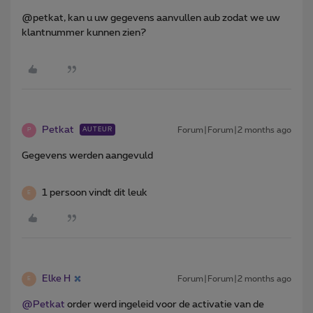
@petkat, kan u uw gegevens aanvullen aub zodat we uw
klantnummer kunnen zien?
Petkat
Forum|Forum|2 months ago
AUTEUR
P
Gegevens werden aangevuld
1 persoon vindt dit leuk
E
Elke H
Forum|Forum|2 months ago
E
@Petkat
order werd ingeleid voor de activatie van de