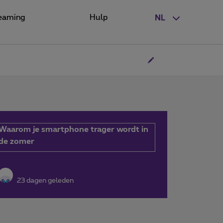
eaming
Hulp
NL
Waarom je smartphone trager wordt in
de zomer
23 dagen geleden