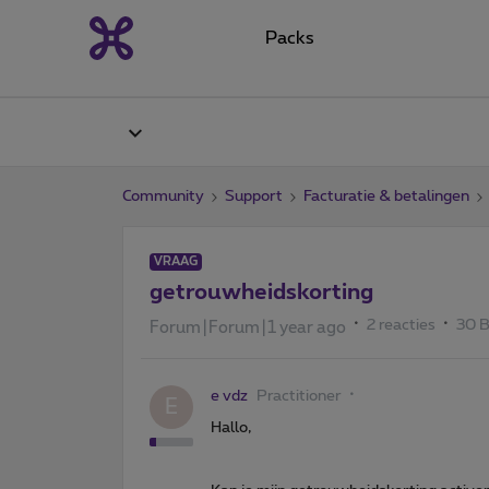
Packs
Community
Support
Facturatie & betalingen
VRAAG
getrouwheidskorting
2 reacties
30 
Forum|Forum|1 year ago
e vdz
Practitioner
E
Hallo,