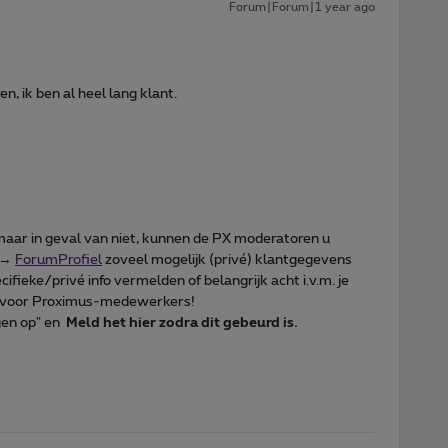
Forum|Forum|1 year ago
n, ik ben al heel lang klant.
 maar in geval van niet, kunnen de PX moderatoren u
e →
ForumProfiel
zoveel mogelijk (privé) klantgegevens
ecifieke/privé info vermelden of belangrijk acht i.v.m. je
aar voor Proximus-medewerkers!
ngen op" en
Meld het hier zodra dit gebeurd is.