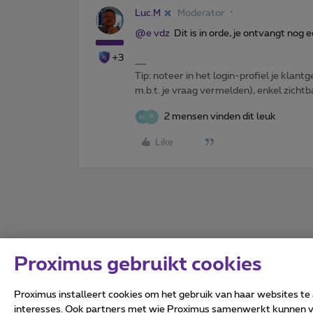
Luc.M
Moderator
@e vdz
Dit is in orde, je ontvangt nog 
+3
Tip: noteer in het login-profiel je klantg
m.b.t. je vraag vermelden), enkel zic
2 mensen vinden dit leuk
R
Like
Proximus gebruikt cookies
Proximus installeert cookies om het gebruik van haar websites te
interesses. Ook partners met wie Proximus samenwerkt kunnen via