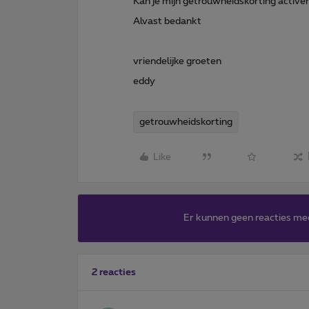
Kan je mijn getrouwheidskorting activere
Alvast bedankt
vriendelijke groeten
eddy
getrouwheidskorting
Like
Er kunnen geen reacties me
2 reacties