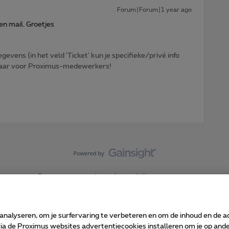
Forum|Forum|1 year ago
een mail. Groetjes
egevens (in het veld 'Ticket' kun je specifieke/privé info
htbaar voor Proximus-medewerkers!
Forumvoorwaarden
Accessibility statement
 analyseren, om je surfervaring te verbeteren en om de inhoud en de 
 de Proximus websites advertentiecookies installeren om je op ander