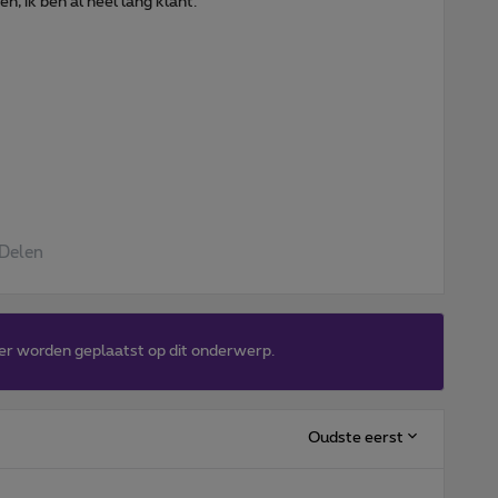
n, ik ben al heel lang klant.
Delen
er worden geplaatst op dit onderwerp.
Oudste eerst