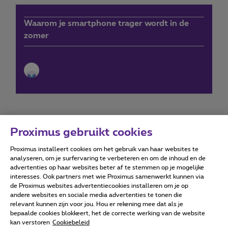
Waarom je smartphone trager wordt in de
zomer
Proximus gebruikt cookies
Proximus installeert cookies om het gebruik van haar websites te
Forumvoorwaarden
Accessibility statement
analyseren, om je surfervaring te verbeteren en om de inhoud en de
advertenties op haar websites beter af te stemmen op je mogelijke
interesses. Ook partners met wie Proximus samenwerkt kunnen via
de Proximus websites advertentiecookies installeren om je op
andere websites en sociale media advertenties te tonen die
relevant kunnen zijn voor jou. Hou er rekening mee dat als je
Alle rechten voorbehouden. ©
2026
Proximus
bepaalde cookies blokkeert, het de correcte werking van de website
kan verstoren
Cookiebeleid
Algemene voorwaarden, consumenteninfo