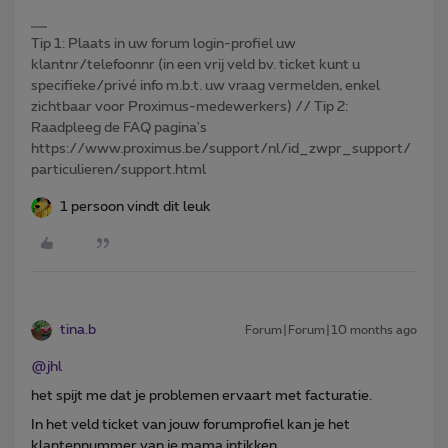
Tip 1: Plaats in uw forum login-profiel uw
klantnr/telefoonnr (in een vrij veld bv. ticket kunt u
specifieke/privé info m.b.t. uw vraag vermelden, enkel
zichtbaar voor Proximus-medewerkers) // Tip 2:
Raadpleeg de FAQ pagina's
https://www.proximus.be/support/nl/id_zwpr_support/
particulieren/support.html
1 persoon vindt dit leuk
tina.b
Forum|Forum|10 months ago
@jhl
het spijt me dat je problemen ervaart met facturatie.
In het veld ticket van jouw forumprofiel kan je het
klantennummer van je mama intikken.