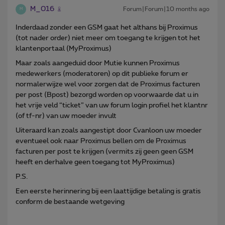
M_016
Forum|Forum|10 months ago
M
Inderdaad zonder een GSM gaat het althans bij Proximus
(tot nader order) niet meer om toegang te krijgen tot het
klantenportaal (MyProximus)
Maar zoals aangeduid door Mutie kunnen Proximus
medewerkers (moderatoren) op dit publieke forum er
normalerwijze wel voor zorgen dat de Proximus facturen
per post (Bpost) bezorgd worden op voorwaarde dat u in
het vrije veld “ticket” van uw forum login profiel het klantnr
(of tf-nr) van uw moeder invult
Uiteraard kan zoals aangestipt door Cvanloon uw moeder
eventueel ook naar Proximus bellen om de Proximus
facturen per post te krijgen (vermits zij geen geen GSM
heeft en derhalve geen toegang tot MyProximus)
P.S.
Een eerste herinnering bij een laattijdige betaling is gratis
conform de bestaande wetgeving