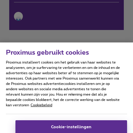
Proximus gebruikt cookies
Proximus installeert cookies om het gebruik van haar websites te
Forumvoorwaarden
Accessibility statement
analyseren, om je surfervaring te verbeteren en om de inhoud en de
advertenties op haar websites beter af te stemmen op je mogelijke
interesses. Ook partners met wie Proximus samenwerkt kunnen via
de Proximus websites advertentiecookies installeren om je op
andere websites en sociale media advertenties te tonen die
relevant kunnen zijn voor jou. Hou er rekening mee dat als je
Alle rechten voorbehouden. ©
2026
Proximus
bepaalde cookies blokkeert, het de correcte werking van de website
kan verstoren
Cookiebeleid
Algemene voorwaarden, consumenteninfo
Prijslijst en tarieven
Toegankelijkheid
Privacy
Cookiebeleid
Cookie manager
Bedrijfsgegevens
Deze website is gecreëerd en wordt beheerd conform het
Cookie-instellingen
Belgisch recht.