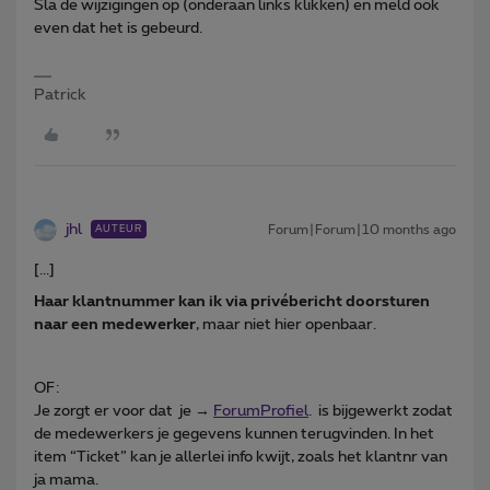
Sla de wijzigingen op (onderaan links klikken) en meld ook
even dat het is gebeurd.
Patrick
jhl
Forum|Forum|10 months ago
AUTEUR
[...]
Haar klantnummer kan ik via privébericht doorsturen
naar een medewerker
, maar niet hier openbaar.
OF:
Je zorgt er voor dat je →
ForumProfiel
. is bijgewerkt zodat
de medewerkers je gegevens kunnen terugvinden. In het
item “Ticket” kan je allerlei info kwijt, zoals het klantnr van
ja mama.