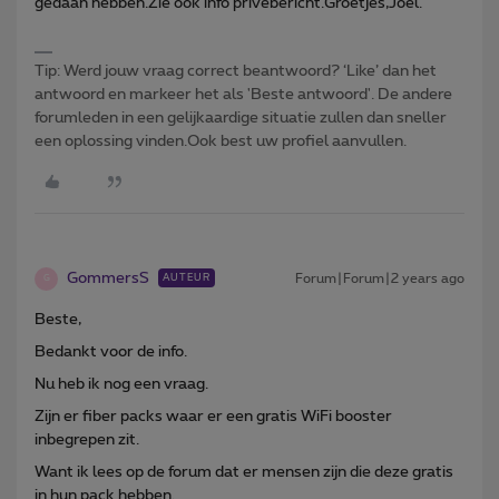
gedaan hebben.Zie ook info privébericht.Groetjes,Joel.
Tip: Werd jouw vraag correct beantwoord? ‘Like’ dan het
antwoord en markeer het als 'Beste antwoord'. De andere
forumleden in een gelijkaardige situatie zullen dan sneller
een oplossing vinden.Ook best uw profiel aanvullen.
GommersS
Forum|Forum|2 years ago
AUTEUR
G
Beste,
Bedankt voor de info.
Nu heb ik nog een vraag.
Zijn er fiber packs waar er een gratis WiFi booster
inbegrepen zit.
Want ik lees op de forum dat er mensen zijn die deze gratis
in hun pack hebben.