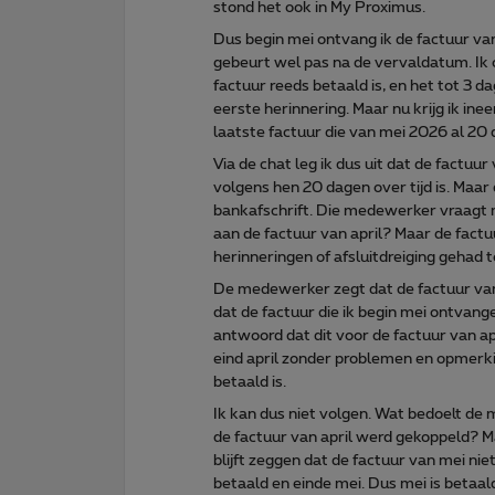
stond het ook in My Proximus.
Dus begin mei ontvang ik de factuur van
gebeurt wel pas na de vervaldatum. Ik
factuur reeds betaald is, en het tot 3 d
eerste herinnering. Maar nu krijg ik inee
laatste factuur die van mei 2026 al 20 
Via de chat leg ik dus uit dat de factu
volgens hen 20 dagen over tijd is. Maar
bankafschrift. Die medewerker vraagt 
aan de factuur van april? Maar de factu
herinneringen of afsluitdreiging gehad t
De medewerker zegt dat de factuur van m
dat de factuur die ik begin mei ontvange
antwoord dat dit voor de factuur van apr
eind april zonder problemen en opmerkin
betaald is.
Ik kan dus niet volgen. Wat bedoelt de
de factuur van april werd gekoppeld? M
blijft zeggen dat de factuur van mei nie
betaald en einde mei. Dus mei is betaal