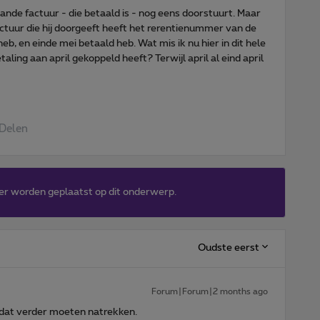
nde factuur - die betaald is - nog eens doorstuurt. Maar
factuur die hij doorgeeft heeft het rerentienummer van de
eb, en einde mei betaald heb. Wat mis ik nu hier in dit hele
aling aan april gekoppeld heeft? Terwijl april al eind april
Delen
er worden geplaatst op dit onderwerp.
Oudste eerst
Forum|Forum|2 months ago
dat verder moeten natrekken.