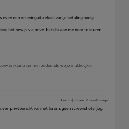
s even een rekeninguittreksel van je betaling nodig.
ieve het bewijs via privé-bericht aan me door te sturen.
lefoon- en klantnummer zodoende we je makkelijker
Forum|Forum|2 months ago
ia een privébericht van het forum, geen screenshots (jpg,