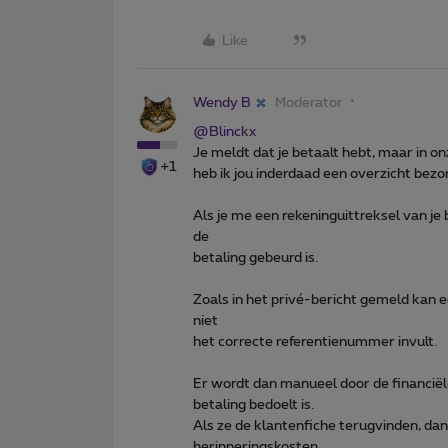
Like
Wendy B
Moderator
@Blinckx
Je meldt dat je betaalt hebt, maar in o
+1
heb ik jou inderdaad een overzicht bezo
Als je me een rekeninguittreksel van je 
de
betaling gebeurd is.
Zoals in het privé-bericht gemeld kan e
niet
het correcte referentienummer invult.
Er wordt dan manueel door de financiël
betaling bedoelt is.
Als ze de klantenfiche terugvinden, da
herinneringskosten