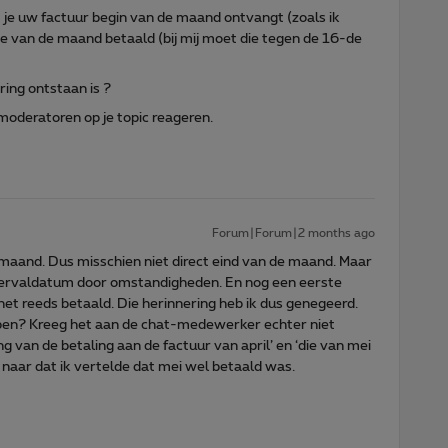
at je uw factuur begin van de maand ontvangt (zoals ik
de van de maand betaald (bij mij moet die tegen de 16-de
ing ontstaan is ?
moderatoren op je topic reageren.
Forum|Forum|2 months ago
maand. Dus misschien niet direct eind van de maand. Maar
 vervaldatum door omstandigheden. En nog een eerste
et reeds betaald. Die herinnering heb ik dus genegeerd.
open? Kreeg het aan de chat-medewerker echter niet
ng van de betaling aan de factuur van april’ en ‘die van mei
t naar dat ik vertelde dat mei wel betaald was.