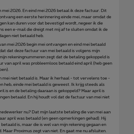
 mei 2026. En eind mei 2026 betaal ik deze factuur. Dit
 ontvang een eerste herinnering einde mei, maar omdat de
agen kan duren voor dat bevestigd wordt, negeer ik die
ns een e-mail die dreigt met mij af te sluiten omdat ik de
dagen niet betaald heb.
ur van mei 2026 begin mei ontvangen en eind mei betaald
 dat dat deze factuur van mei betaald is volgens mijn
mijn rekeningnummeren zegt dat de betaling gekoppeld is
ur van april was probleemloos betaald eind april (heb geen
oen).
ei niet betaald is. Maar ik herhaal - tot vervelens toe -
n heb, einde mei betaald is geweest. Ik krijg steeds als
il is en de betaling daaraan is gekoppeld? Maar april is
gen betaald. En hij houdt vol dat de factuur van mei niet
 medewerker nu? Dat mijn laatste betaling die van mei aan
aar april was betaald (en geen opmerkingen gehad). Hij
t betaald is, maar die is wel van mijn rekening gegaan en
d. Maar Proximus zegt van niet. En gaat me nu afsluiten.