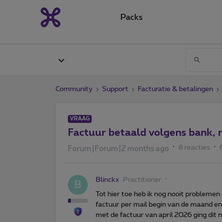
Packs
Community
Support
Facturatie & betalingen
VRAAG
Factuur betaald volgens bank, 
8 reacties
Forum|Forum|2 months ago
Blinckx
Practitioner
B
Tot hier toe heb ik nog nooit problemen
factuur per mail begin van de maand en
met de factuur van april 2026 ging dit n