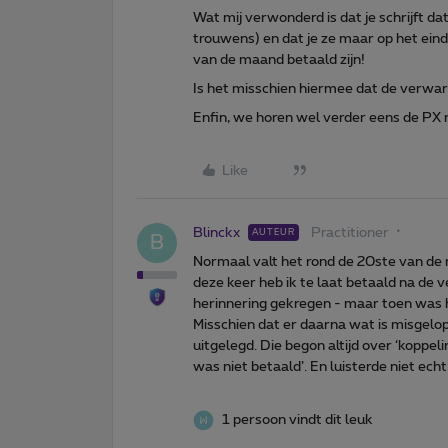
Wat mij verwonderd is dat je schrijft d
trouwens) en dat je ze maar op het ein
van de maand betaald zijn!
Is het misschien hiermee dat de verwarr
Enfin, we horen wel verder eens de PX 
Like
Blinckx
Practitioner
AUTEUR
B
Normaal valt het rond de 20ste van de 
deze keer heb ik te laat betaald na de
herinnering gekregen - maar toen was h
Misschien dat er daarna wat is misgel
uitgelegd. Die begon altijd over ‘koppeli
was niet betaald’. En luisterde niet ech
1 persoon vindt dit leuk