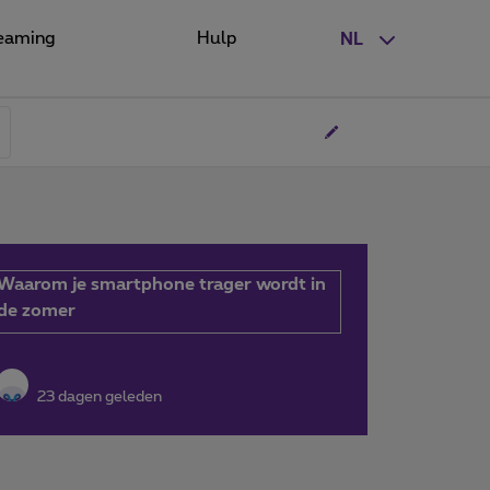
eaming
Hulp
NL
Waarom je smartphone trager wordt in
de zomer
23 dagen geleden