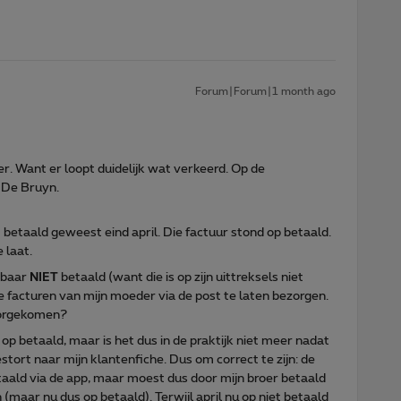
Forum|Forum|1 month ago
. Want er loopt duidelijk wat verkeerd. Op de
 De Bruyn.
 betaald geweest eind april. Die factuur stond op betaald.
 laat.
jkbaar
NIET
betaald (want die is op zijn uittreksels niet
e facturen van mijn moeder via de post te laten bezorgen.
doorgekomen?
op betaald, maar is het dus in de praktijk niet meer nadat
stort naar mijn klantenfiche. Dus om correct te zijn: de
aald via de app, maar moest dus door mijn broer betaald
n (maar nu dus op betaald). Terwijl april nu op niet betaald