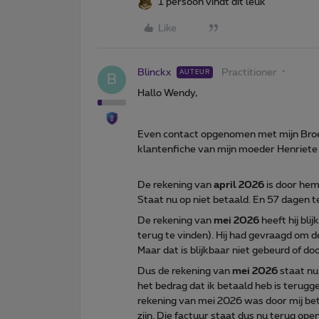
1 persoon vindt dit leuk
Like
Blinckx
Practitioner
AUTEUR
B
Hallo Wendy,
Even contact opgenomen met mijn Broer
klantenfiche van mijn moeder Henriete
De rekening van
april 2026
is door hem
Staat nu op niet betaald. En 57 dagen te
De rekening van
mei 2026
heeft hij bli
terug te vinden). Hij had gevraagd om d
Maar dat is blijkbaar niet gebeurd of 
Dus de rekening van
mei 2026
staat nu 
het bedrag dat ik betaald heb is terugge
rekening van mei 2026 was door mij bet
zijn. Die factuur staat dus nu terug ope