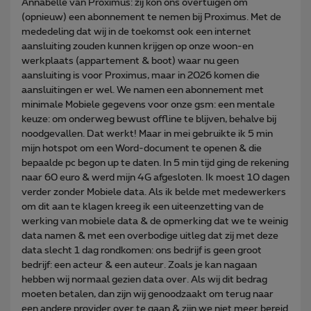
Annabelle van Proximus: zij kon ons overtuigen om
(opnieuw) een abonnement te nemen bij Proximus. Met de
mededeling dat wij in de toekomst ook een internet
aansluiting zouden kunnen krijgen op onze woon-en
werkplaats (appartement & boot) waar nu geen
aansluiting is voor Proximus, maar in 2026 komen die
aansluitingen er wel. We namen een abonnement met
minimale Mobiele gegevens voor onze gsm: een mentale
keuze: om onderweg bewust offline te blijven, behalve bij
noodgevallen. Dat werkt! Maar in mei gebruikte ik 5 min
mijn hotspot om een Word-document te openen & die
bepaalde pc begon up te daten. In 5 min tijd ging de rekening
naar 60 euro & werd mijn 4G afgesloten. Ik moest 10 dagen
verder zonder Mobiele data. Als ik belde met medewerkers
om dit aan te klagen kreeg ik een uiteenzetting van de
werking van mobiele data & de opmerking dat we te weinig
data namen & met een overbodige uitleg dat zij met deze
data slecht 1 dag rondkomen: ons bedrijf is geen groot
bedrijf: een acteur & een auteur. Zoals je kan nagaan
hebben wij normaal gezien data over. Als wij dit bedrag
moeten betalen, dan zijn wij genoodzaakt om terug naar
een andere provider over te gaan & zijn we niet meer bereid