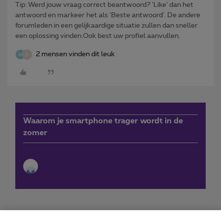
Tip: Werd jouw vraag correct beantwoord? ‘Like’ dan het
antwoord en markeer het als 'Beste antwoord'. De andere
forumleden in een gelijkaardige situatie zullen dan sneller
een oplossing vinden.Ook best uw profiel aanvullen.
2 mensen vinden dit leuk
O
Waarom je smartphone trager wordt in de
zomer