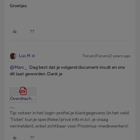
Groetjes
Luc.M
Forum|Forum|2 years ago
@Marc_
Dag best dat je volgend document invult en ons
dit laat geworden. Dank je
Overdracht-van-je-Proximus-diensten (1).pdf
Tip: noteer in het login-profiel je klantgegevens (in het veld
'Ticket' kun je specifieke/privé info m.b.t. je vraag
vermelden), enkel zichtbaar voor Proximus-medewerkers!