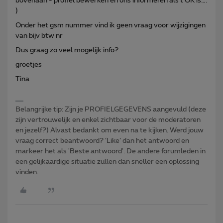
bovenaan - profiel bewerken en ons informeren als t OK is….
)
Onder het gsm nummer vind ik geen vraag voor wijzigingen
van bijv btw nr
Dus graag zo veel mogelijk info?
groetjes
Tina
Belangrijke tip: Zijn je PROFIELGEGEVENS aangevuld (deze
zijn vertrouwelijk en enkel zichtbaar voor de moderatoren
en jezelf?) Alvast bedankt om even na te kijken. Werd jouw
vraag correct beantwoord? ‘Like’ dan het antwoord en
markeer het als 'Beste antwoord'. De andere forumleden in
een gelijkaardige situatie zullen dan sneller een oplossing
vinden.