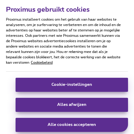
Proximus gebruikt cookies
Proximus installeert cookies om het gebruik van haar websites te
Forumvoorwaarden
Accessibility statement
analyseren, om je surfervaring te verbeteren en om de inhoud en de
advertenties op haar websites beter af te stemmen op je mogelijke
interesses. Ook partners met wie Proximus samenwerkt kunnen via
de Proximus websites advertentiecookies installeren om je op
andere websites en sociale media advertenties te tonen die
relevant kunnen zijn voor jou. Hou er rekening mee dat als je
Alle rechten voorbehouden. ©
2026
Proximus
bepaalde cookies blokkeert, het de correcte werking van de website
kan verstoren
Cookiebeleid
Algemene voorwaarden, consumenteninfo
Prijslijst en tarieven
Toegankelijkheid
Privacy
Cookiebeleid
Cookie manager
Bedrijfsgegevens
Deze website is gecreëerd en wordt beheerd conform het
Cookie-instellingen
Belgisch recht.
Koning Albert II-laan 27 - B-1030 Brussel.
Alles afwijzen
Carrier & Wholesale Solutions
Alle cookies accepteren
Proximus Group
|
Telindus
Jobs
|
Sitemap