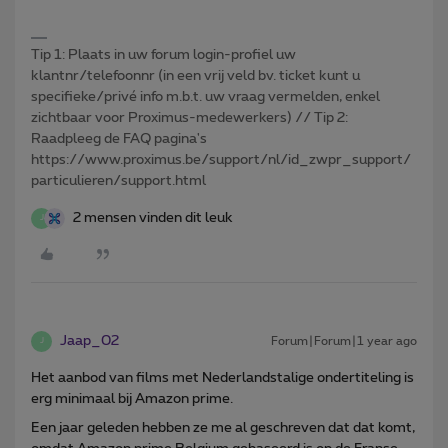
Tip 1: Plaats in uw forum login-profiel uw
klantnr/telefoonnr (in een vrij veld bv. ticket kunt u
specifieke/privé info m.b.t. uw vraag vermelden, enkel
zichtbaar voor Proximus-medewerkers) // Tip 2:
Raadpleeg de FAQ pagina's
https://www.proximus.be/support/nl/id_zwpr_support/
particulieren/support.html
2 mensen vinden dit leuk
J
Jaap_02
Forum|Forum|1 year ago
J
Het aanbod van films met Nederlandstalige ondertiteling is
erg minimaal bij Amazon prime.
Een jaar geleden hebben ze me al geschreven dat dat komt,