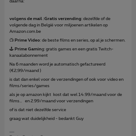
daarna:
volgens de mail :Gratis verzending
: dezelfde of de
volgende dag in België voor miljoenen artikelen op
Amazon.com.be
📺
Prime Video
: de beste films en series, op al je schermen.
🕹️
Prime Gamin
g: gratis games en een gratis Twitch-
kanaalabonnement
Na 6 maanden word je automatisch gefactureerd
(€2,99/maand )
is dat dan enkel voor de verzendingen of ook voor video en
films/series/games
als je op amazon kijkt kost dat wel 14.99/maand voor de
films… en 2.99/maand voor verzendingen
of is dat niet dezelfde service
graag wat duidelijkheid - bedankt Guy