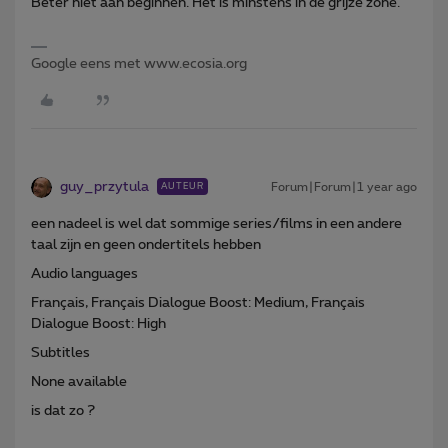
Beter niet aan beginnen. Het is minstens in de grijze zone.
Google eens met www.ecosia.org
guy_przytula
Forum|Forum|1 year ago
AUTEUR
een nadeel is wel dat sommige series/films in een andere
taal zijn en geen ondertitels hebben
Audio languages
Français, Français Dialogue Boost: Medium, Français
Dialogue Boost: High
Subtitles
None available
is dat zo ?