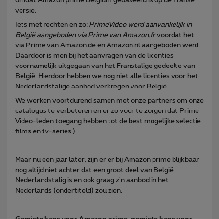
omdat Amazon prime Belgium gebaseerd is op de Franse
versie.
Iets met rechten en zo:
PrimeVideo werd aanvankelijk in
België aangeboden via Prime van Amazon.fr
voordat het
via Prime van Amazon.de en Amazon.nl aangeboden werd.
Daardoor is men bij het aanvragen van de licenties
voornamelijk uitgegaan van het Franstalige gedeelte van
België. Hierdoor hebben we nog niet alle licenties voor het
Nederlandstalige aanbod verkregen voor België.
We werken voortdurend samen met onze partners om onze
catalogus te verbeteren en er zo voor te zorgen dat Prime
Video-leden toegang hebben tot de best mogelijke selectie
films en tv-series.)
Maar nu een jaar later, zijn er er bij Amazon prime blijkbaar
nog altijd niet achter dat een groot deel van België
Nederlandstalig is en ook graag z'n aanbod in het
Nederlands (ondertiteld) zou zien.
Gemiste kans voor Amazon prime, gemiste kans voor