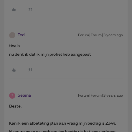
Tedi
Forum|Forum|3 years ago
T
tina.b
nu denk ik dat ik mijn profiel heb aangepast
Selena
Forum|Forum|3 years ago
S
Beste,
Kan ik een afbetaling plan aan vraag mijn bedrag is 234€
Maar weggen de verbouwing beetje uit het oog verloren