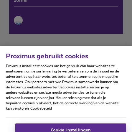
zomer
Proximus gebruikt cookies
Proximus installeert cookies om het gebruik van haar websites te
Forumvoorwaarden
Accessibility statement
analyseren, om je surfervaring te verbeteren en om de inhoud en de
advertenties op haar websites beter af te stemmen op je mogelijke
interesses. Ook partners met wie Proximus samenwerkt kunnen via
de Proximus websites advertentiecookies installeren om je op
andere websites en sociale media advertenties te tonen die
relevant kunnen zijn voor jou. Hou er rekening mee dat als je
Alle rechten voorbehouden. ©
2026
Proximus
bepaalde cookies blokkeert, het de correcte werking van de website
kan verstoren
Cookiebeleid
Algemene voorwaarden, consumenteninfo
Prijslijst en tarieven
Toegankelijkheid
Privacy
Cookiebeleid
Cookie manager
Bedrijfsgegevens
Deze website is gecreëerd en wordt beheerd conform het
Cookie-instellingen