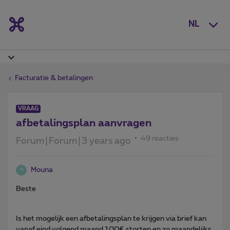
NL
Facturatie & betalingen
VRAAG
afbetalingsplan aanvragen
49 reacties
Forum|Forum|3 years ago
Mouna
M
Beste
Is het mogelijk een afbetalingsplan te krijgen via brief kan
vanaf eind volgend maand 100€ storten en zo maandelijks.