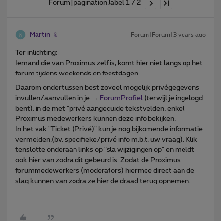
Forum|pagination.label 1 / 2
Martin
Forum|Forum|3 years ago
Ter inlichting:
Iemand die van Proximus zelf is, komt hier niet langs op het
forum tijdens weekends en feestdagen.
Daarom ondertussen best zoveel mogelijk privégegevens
invullen/aanvullen in je →
ForumProfiel
(terwijl je ingelogd
bent), in de met "privé aangeduide tekstvelden, enkel
Proximus medewerkers kunnen deze info bekijken.
In het vak "Ticket (Privé)" kun je nog bijkomende informatie
vermelden.(bv. specifieke/privé info m.b.t. uw vraag). Klik
tenslotte onderaan links op "sla wijzigingen op" en meldt
ook hier van zodra dit gebeurd is. Zodat de Proximus
forummedewerkers (moderators) hiermee direct aan de
slag kunnen van zodra ze hier de draad terug opnemen.