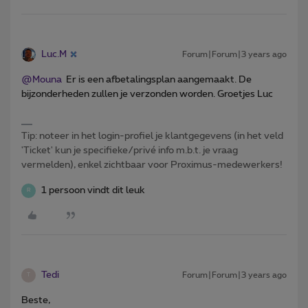
Luc.M
Forum|Forum|3 years ago
@Mouna
Er is een afbetalingsplan aangemaakt. De
bijzonderheden zullen je verzonden worden. Groetjes Luc
Tip: noteer in het login-profiel je klantgegevens (in het veld
'Ticket' kun je specifieke/privé info m.b.t. je vraag
vermelden), enkel zichtbaar voor Proximus-medewerkers!
1 persoon vindt dit leuk
R
Tedi
Forum|Forum|3 years ago
T
Beste,