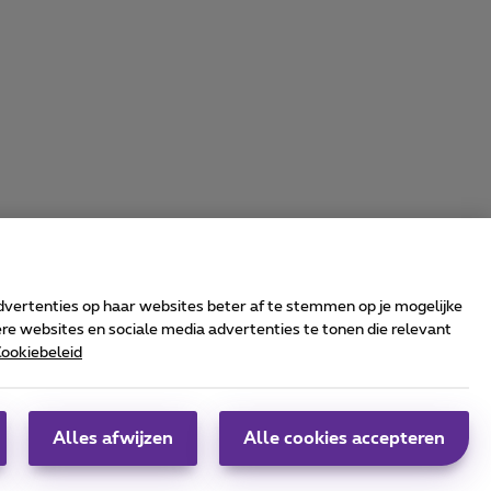
advertenties op haar websites beter af te stemmen op je mogelijke
e websites en sociale media advertenties te tonen die relevant
ookiebeleid
rrier & Wholesale Solutions
oximus Group
|
Telindus
Alles afwijzen
Alle cookies accepteren
obs
|
Sitemap