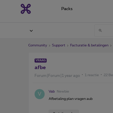
Packs
Community
Support
Facturatie & betalingen
VRAAG
afbe
1 reactie
22 B
Forum|Forum|1 year ago
Vab
Newbie
V
Afbetaling plan vragen aub