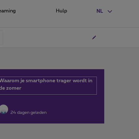
eaming
Hulp
NL
Waarom je smartphone trager wordt in
de zomer
24 dagen geleden