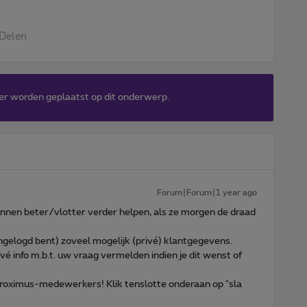
Delen
er worden geplaatst op dit onderwerp.
Forum|Forum|1 year ago
nen beter/vlotter verder helpen, als ze morgen de draad
 ingelogd bent) zoveel mogelijk (privé) klantgegevens.
ivé info m.b.t. uw vraag vermelden indien je dit wenst of
 Proximus-medewerkers! Klik tenslotte onderaan op "sla