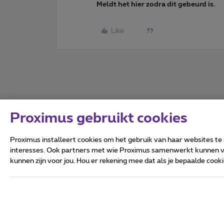
Meldt het hier zodra dit gebeurd is.
Like
Proximus gebruikt cookies
Proximus installeert cookies om het gebruik van haar websites te
interesses. Ook partners met wie Proximus samenwerkt kunnen via
kunnen zijn voor jou. Hou er rekening mee dat als je bepaalde coo
Alle rechten voorbehouden.
Algemene voorwaarden, con
Privacy
Cookiebeleid
Deze website is gecreëerd en
Koning Albert II-laan 27 - B