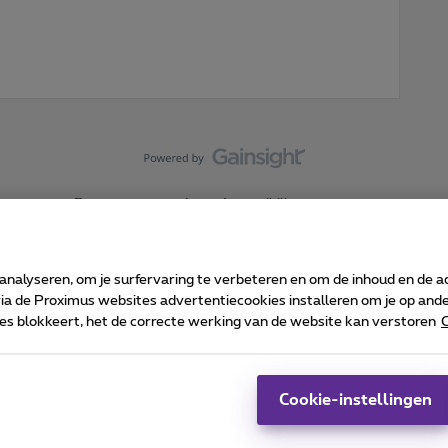
Forumvoorwaarden
Accessibility statement
 analyseren, om je surfervaring te verbeteren en om de inhoud en de 
 de Proximus websites advertentiecookies installeren om je op ander
kies blokkeert, het de correcte werking van de website kan verstoren
C
 ©
2026
Proximus
sumenteninfo
Prijslijst en tarieven
Toegankelijkheid
Cookie manager
Bedrijfsgegevens
Ca
 wordt beheerd conform het Belgisch recht.
Pr
Cookie-instellingen
-1030 Brussel.
J