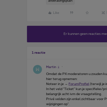
afbetalingsplan
Like
Er kunnen geen reacties me
1 reactie
Martin
Omdat de PX moderatoren u zouden kun
hier terug opnemen:
Noteer in je →
ForumProfiel
(terwijl je
In het veld "Ticket" kun je specifieke/pr
belangrijk acht ivm de vraagstelling.
Privé velden zijn enkel zichtbaar voor
wijzigingen op".