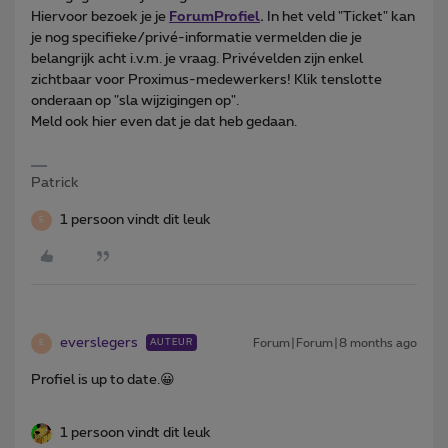
Hiervoor bezoek je je
ForumProfiel
.
In het veld "Ticket" kan
je nog specifieke/privé-informatie vermelden die je
belangrijk acht i.v.m. je vraag. Privévelden zijn enkel
zichtbaar voor Proximus-medewerkers! Klik tenslotte
onderaan op "sla wijzigingen op".
Meld ook hier even dat je dat heb gedaan.
Patrick
1 persoon vindt dit leuk
E
everslegers
Forum|Forum|8 months ago
AUTEUR
E
Profiel is up to date.😀
1 persoon vindt dit leuk