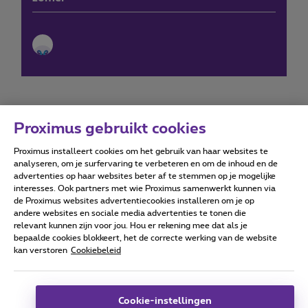
Proximus gebruikt cookies
Proximus installeert cookies om het gebruik van haar websites te
Forumvoorwaarden
Accessibility statement
analyseren, om je surfervaring te verbeteren en om de inhoud en de
advertenties op haar websites beter af te stemmen op je mogelijke
interesses. Ook partners met wie Proximus samenwerkt kunnen via
de Proximus websites advertentiecookies installeren om je op
andere websites en sociale media advertenties te tonen die
relevant kunnen zijn voor jou. Hou er rekening mee dat als je
Alle rechten voorbehouden. ©
2026
Proximus
bepaalde cookies blokkeert, het de correcte werking van de website
kan verstoren
Cookiebeleid
Algemene voorwaarden, consumenteninfo
Prijslijst en tarieven
Toegankelijkheid
Privacy
Cookiebeleid
Cookie manager
Bedrijfsgegevens
Deze website is gecreëerd en wordt beheerd conform het
Cookie-instellingen