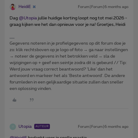
HeidiE
Forum|Forum|6 months ago
Dag ​
@Utopia
jullie huidige korting loopt nog tot mei 2026 -
graag kijken we het dan opnieuw voor je na! Groetjes, Heidi
Gegevens noteren in je profielgegevens op dit forum doe je
zo: klik rechtsboven op je logo of foto → ga naar instellingen
→ noteer de gegevens in het betrokken veld → sla de
wijzigingen op + geef een seintje zodra dit is gebeurd // Tip:
Werd jouw vraag correct beantwoord? ‘Like’ dan het
antwoord en markeer het als 'Beste antwoord'. De andere
forumleden in een gelijkaardige situatie zullen dan sneller
een oplossing vinden.
Utopia
Forum|Forum|6 months ago
AUTEUR
U
@HeidiE
bedankt voor je snelle reactie