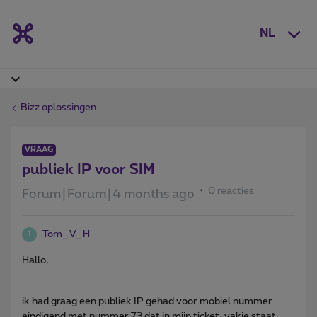
NL
Bizz oplossingen
VRAAG
publiek IP voor SIM
0 reacties
Forum|Forum|4 months ago
Tom_V_H
T
Hallo,
ik had graag een publiek IP gehad voor mobiel nummer
eindigend met nummer 73 dat in mijn ticket-vakje staat.