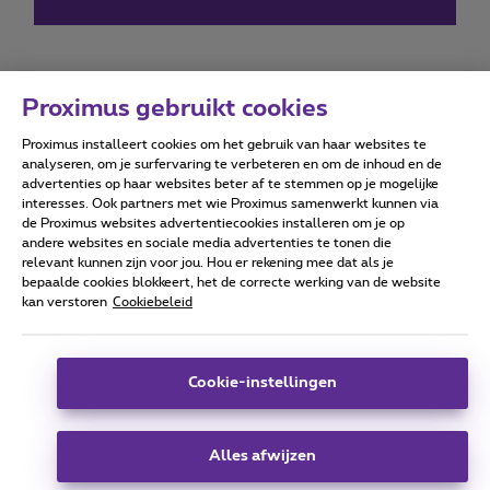
Proximus gebruikt cookies
Proximus installeert cookies om het gebruik van haar websites te
Forumvoorwaarden
Accessibility statement
analyseren, om je surfervaring te verbeteren en om de inhoud en de
advertenties op haar websites beter af te stemmen op je mogelijke
interesses. Ook partners met wie Proximus samenwerkt kunnen via
de Proximus websites advertentiecookies installeren om je op
andere websites en sociale media advertenties te tonen die
relevant kunnen zijn voor jou. Hou er rekening mee dat als je
Alle rechten voorbehouden. ©
2026
Proximus
bepaalde cookies blokkeert, het de correcte werking van de website
kan verstoren
Cookiebeleid
Algemene voorwaarden, consumenteninfo
Prijslijst en tarieven
Toegankelijkheid
Privacy
Cookiebeleid
Cookie manager
Bedrijfsgegevens
Deze website is gecreëerd en wordt beheerd conform het
Cookie-instellingen
Belgisch recht.
Koning Albert II-laan 27 - B-1030 Brussel.
Alles afwijzen