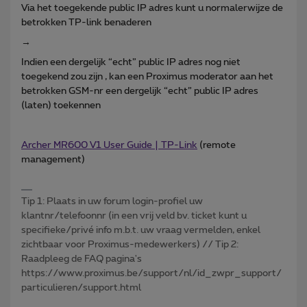
Via het toegekende public IP adres kunt u normalerwijze de
betrokken TP-link benaderen
→
Indien een dergelijk “echt” public IP adres nog niet
toegekend zou zijn , kan een Proximus moderator aan het
betrokken GSM-nr een dergelijk “echt” public IP adres
(laten) toekennen
Archer MR600 V1 User Guide | TP-Link
(remote
management)
Tip 1: Plaats in uw forum login-profiel uw
klantnr/telefoonnr (in een vrij veld bv. ticket kunt u
specifieke/privé info m.b.t. uw vraag vermelden, enkel
zichtbaar voor Proximus-medewerkers) // Tip 2:
Raadpleeg de FAQ pagina's
https://www.proximus.be/support/nl/id_zwpr_support/
particulieren/support.html