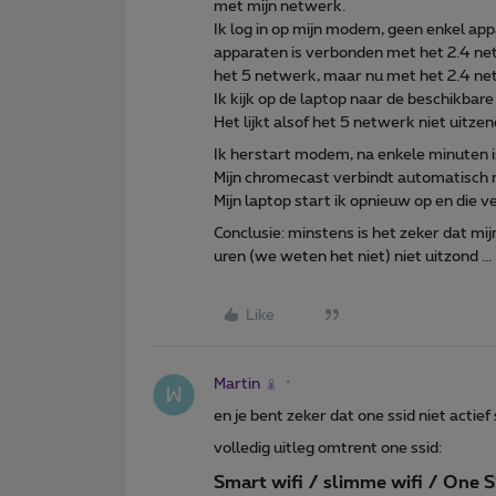
met mijn netwerk.
Ik log in op mijn modem, geen enkel ap
apparaten is verbonden met het 2.4 ne
het 5 netwerk, maar nu met het 2.4 ne
Ik kijk op de laptop naar de beschikba
Het lijkt alsof het 5 netwerk niet uitzen
Ik herstart modem, na enkele minuten i
Mijn chromecast verbindt automatisch 
Mijn laptop start ik opnieuw op en die 
Conclusie: minstens is het zeker dat m
uren (we weten het niet) niet uitzond ...
Like
Martin
en je bent zeker dat one ssid niet actief 
volledig uitleg omtrent one ssid:
Smart wifi / slimme wifi / One 