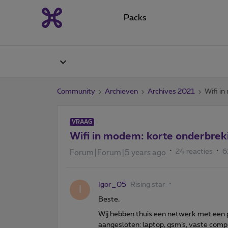
Packs
Community
Archieven
Archives 2021
Wifi in
VRAAG
Wifi in modem: korte onderbreki
24 reacties
6
Forum|Forum|5 years ago
Igor_05
Rising star
I
Beste,
Wij hebben thuis een netwerk met een 
aangesloten: laptop, gsm’s, vaste compu