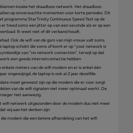
oblemen inzake het draadloos netwerk. Het draadloos
 vallen op onverwachte momenten voor korte periodes. Dit
 het programma StarTrinity Continuous Speed Test op de
n er treed soms een jitter op van een seconde als er op een
wnload. Ik weet niet of dit verband houdt.
ehad. Ook de wifi van de gsm van mijn vrouw valt soms
de laptop schokt die soms of komt er op “your network is
symbooltje van “no network connection”, terwijl op dat
twerk een goede internetconnectie hebben
op enkele meters van de wifi modem en er is enkel één
jaar ongewijzigd, de laptop is ook al 2 jaar dezelfde.
update moet geweest zijn op die modem die er voor zorgt
delen van de wifi signalen niet meer optimaal werkt. De
vroeger niet aanwezig.
het wifi netwerk uitgezonden door de modem dus niet meer
t wij aan het denken zijn:
 die modem die een betere afhandeling van het wifi