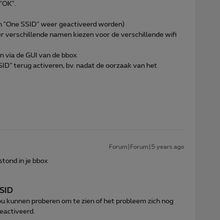
"OK".
n "One SSID" weer geactiveerd worden)
er verschillende namen kiezen voor de verschillende wifi
n via de GUI van de bbox.
ID" terug activeren, bv. nadat de oorzaak van het
Forum|Forum|5 years ago
stond in je bbox
SSID
ou kunnen proberen om te zien of het probleem zich nog
eactiveerd.