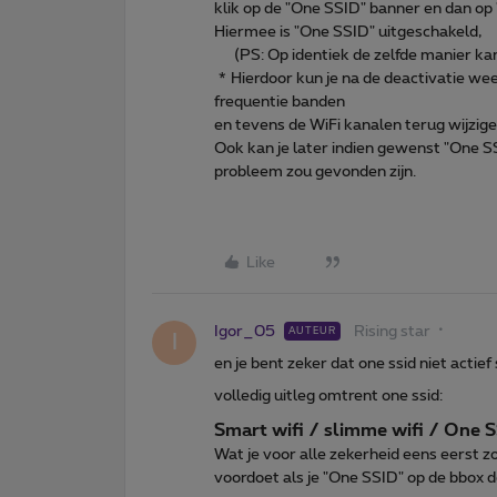
klik op de "One SSID" banner en dan op 
Hiermee is "One SSID" uitgeschakeld,
(PS: Op identiek de zelfde manier ka
* Hierdoor kun je na de deactivatie we
frequentie banden
en tevens de WiFi kanalen terug wijzige
Ook kan je later indien gewenst "One SS
probleem zou gevonden zijn.
Like
Igor_05
Rising star
AUTEUR
I
en je bent zeker dat one ssid niet actief 
volledig uitleg omtrent one ssid:
Smart wifi / slimme wifi / One 
Wat je voor alle zekerheid eens eerst z
voordoet als je "One SSID" op de bbox d