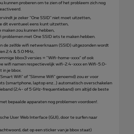
ou kunnen proberen om te zien of het probleem zich nog
eactiveerd.
ervindt je zeker "One SSID" niet moet uitzetten,
e dit eventueel eens kunt uitzetten,
 te maken zou kunnen hebben,
wifi problemen met One SSID iets te maken hebben.
en de zelfde wifi netwerknaam (SSID) uitgezonden wordt
den 2.4 & 5.0 MHz,
j sommige bbox3 versies = "Wifi-home-xxxx" of ook
e wifi namen respectievelijk wifi-2.4-xxxx en Wifi-5.0-
 in je bbox.
"Smart Wifi" of "Slimme Wifi" genoemd) zou er voor
nts (smartphone, laptop enz...) automatisch overschakelen
eband (2,4- of 5 GHz-frequentieband) om altijd de beste
s met bepaalde apparaten nog problemen voordoen!.
fische User Web Interface (GUI), door te surfen naar
chtwoord, dat op een sticker van je bbox staat)