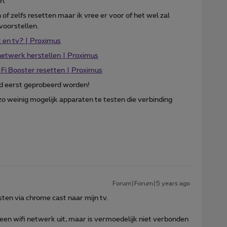
n.
 of zelfs resetten maar ik vree er voor of het wel zal
voorstellen.
t en tv? | Proximus
netwerk herstellen | Proximus
-Fi Booster resetten | Proximus
jd eerst geprobeerd worden!
 weinig mogelijk apparaten te testen die verbinding
Forum|Forum|5 years ago
ten via chrome cast naar mijn tv.
een wifi netwerk uit, maar is vermoedelijk niet verbonden