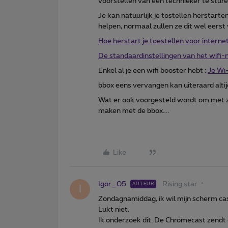
voorstellen van een technieker te sture
Je kan natuurlijk je tostellen herstarten
helpen, normaal zullen ze dit wel eerst 
Hoe herstart je toestellen voor interne
De standaardinstellingen van het wifi-
Enkel al je een wifi booster hebt :
Je Wi
bbox eens vervangen kan uiteraard alti
Wat er ook voorgesteld wordt om met zo
maken met de bbox….
Like
Igor_05
Rising star
AUTEUR
I
Zondagnamiddag, ik wil mijn scherm cas
Lukt niet.
Ik onderzoek dit. De Chromecast zendt 