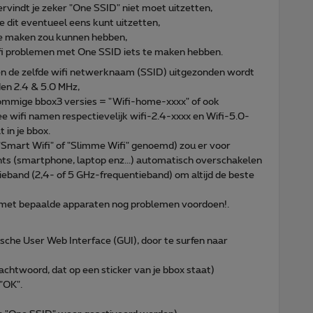
ervindt je zeker "One SSID" niet moet uitzetten,
e dit eventueel eens kunt uitzetten,
 te maken zou kunnen hebben,
wifi problemen met One SSID iets te maken hebben.
en de zelfde wifi netwerknaam (SSID) uitgezonden wordt
den 2.4 & 5.0 MHz,
j sommige bbox3 versies = "Wifi-home-xxxx" of ook
e wifi namen respectievelijk wifi-2.4-xxxx en Wifi-5.0-
 in je bbox.
"Smart Wifi" of "Slimme Wifi" genoemd) zou er voor
nts (smartphone, laptop enz...) automatisch overschakelen
eband (2,4- of 5 GHz-frequentieband) om altijd de beste
s met bepaalde apparaten nog problemen voordoen!.
fische User Web Interface (GUI), door te surfen naar
chtwoord, dat op een sticker van je bbox staat)
"OK".