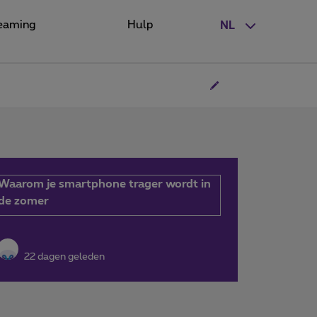
eaming
Hulp
NL
Waarom je smartphone trager wordt in
de zomer
22 dagen geleden