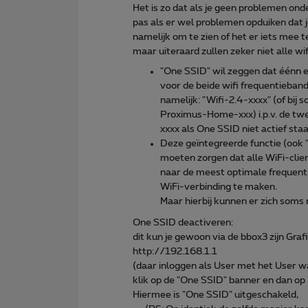
Het is zo dat als je geen problemen ond
pas als er wel problemen opduiken dat j
namelijk om te zien of het er iets mee
maar uiteraard zullen zeker niet alle 
"One SSID" wil zeggen dat éénn 
voor de beide wifi frequentieban
namelijk: "Wifi-2.4-xxxx" (of bi
Proximus-Home-xxx) i.p.v. de twe
xxxx als One SSID niet actief staat
Deze geïntegreerde functie (ook 
moeten zorgen dat alle WiFi-clie
naar de meest optimale frequenti
WiFi-verbinding te maken.
Maar hierbij kunnen er zich som
One SSID deactiveren:
dit kun je gewoon via de bbox3 zijn Gra
http://192.168.1.1
(daar inloggen als User met het User wa
klik op de "One SSID" banner en dan op 
Hiermee is "One SSID" uitgeschakeld,