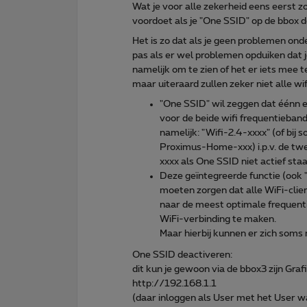
Wat je voor alle zekerheid eens eerst z
voordoet als je "One SSID" op de bbox d
Het is zo dat als je geen problemen ond
pas als er wel problemen opduiken dat j
namelijk om te zien of het er iets mee
maar uiteraard zullen zeker niet alle 
"One SSID" wil zeggen dat éénn 
voor de beide wifi frequentieban
namelijk: "Wifi-2.4-xxxx" (of bi
Proximus-Home-xxx) i.p.v. de twe
xxxx als One SSID niet actief staat
Deze geïntegreerde functie (ook 
moeten zorgen dat alle WiFi-clie
naar de meest optimale frequenti
WiFi-verbinding te maken.
Maar hierbij kunnen er zich som
One SSID deactiveren:
dit kun je gewoon via de bbox3 zijn Gra
http://192.168.1.1
(daar inloggen als User met het User wa