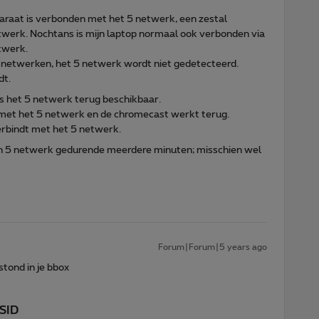
paraat is verbonden met het 5 netwerk, een zestal
twerk. Nochtans is mijn laptop normaal ook verbonden via
twerk.
re netwerken, het 5 netwerk wordt niet gedetecteerd.
dt.
s het 5 netwerk terug beschikbaar.
met het 5 netwerk en de chromecast werkt terug.
verbindt met het 5 netwerk.
ijn 5 netwerk gedurende meerdere minuten; misschien wel
Forum|Forum|5 years ago
stond in je bbox
SSID