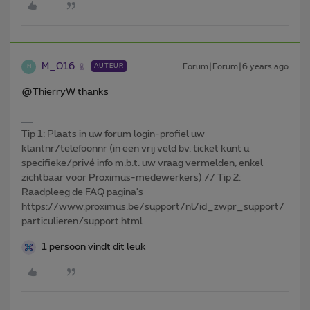
M_016
Forum|Forum|6 years ago
AUTEUR
M
@ThierryW thanks
Tip 1: Plaats in uw forum login-profiel uw
klantnr/telefoonnr (in een vrij veld bv. ticket kunt u
specifieke/privé info m.b.t. uw vraag vermelden, enkel
zichtbaar voor Proximus-medewerkers) // Tip 2:
Raadpleeg de FAQ pagina's
https://www.proximus.be/support/nl/id_zwpr_support/
particulieren/support.html
1 persoon vindt dit leuk