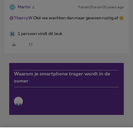
Martin
Forum|Forum|6 years ago
@ThierryW
Oké we wachten dan maar gewoon rustig af
1 persoon vindt dit leuk
Waarom je smartphone trager wordt in de
zomer