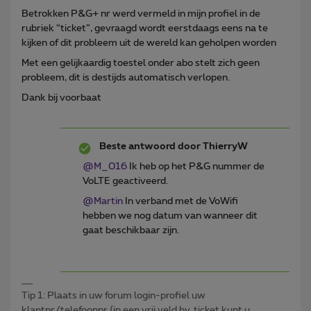
Betrokken P&G+ nr werd vermeld in mijn profiel in de
rubriek “ticket”, gevraagd wordt eerstdaags eens na te
kijken of dit probleem uit de wereld kan geholpen worden
Met een gelijkaardig toestel onder abo stelt zich geen
probleem, dit is destijds automatisch verlopen.
Dank bij voorbaat
Beste antwoord door
ThierryW
@M_016
Ik heb op het P&G nummer de
VoLTE geactiveerd.
@Martin
In verband met de VoWifi
hebben we nog datum van wanneer dit
gaat beschikbaar zijn.
Tip 1: Plaats in uw forum login-profiel uw
klantnr/telefoonnr (in een vrij veld bv. ticket kunt u