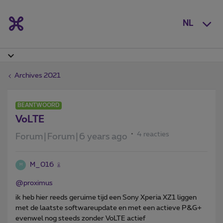
NL
Archives 2021
BEANTWOORD
VoLTE
4 reacties
Forum|Forum|6 years ago
M_016
M
@proximus
ik heb hier reeds geruime tijd een Sony Xperia XZ1 liggen
met de laatste softwareupdate en met een actieve P&G+
evenwel nog steeds zonder VoLTE actief