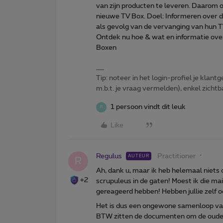
van zijn producten te leveren. Daarom
nieuwe TV Box. Doel: Informeren over d
als gevolg van de vervanging van hun 
Ontdek nu hoe & wat en informatie over
Boxen
Tip: noteer in het login-profiel je klantg
m.b.t. je vraag vermelden), enkel zic
1 persoon vindt dit leuk
R
Like
Regulus
Practitioner
AUTEUR
R
Ah, dank u, maar ik heb helemaal niets 
+2
scrupuleus in de gaten! Moest ik die m
gereageerd hebben! Hebben jullie zelf 
Het is dus een ongewone samenloop v
BTW zitten de documenten om de oude V