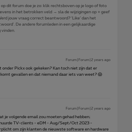
p dit forum doe je zo: klik rechtsboven op je logo of foto
vens in het betrokken veld → sla de wijzigingen op + geef
: Werd jouw vraag correct beantwoord? ‘Like’ dan het
woord'. De andere forumleden in een gelijkaardige
g vinden.
Forum|Forum|2 years ago
 onder Pickx ook gekeken? Kan toch niet zijn dat er
 komt gevallen en dat niemand daar iets van weet? 😱
Forum|Forum|2 years ago
at je volgende email zou moeten gehad hebben;
huurde TV-clients - eDM - Aug/Sept/Oct 2023 -
erplicht om zijn klanten de nieuwste software en hardware