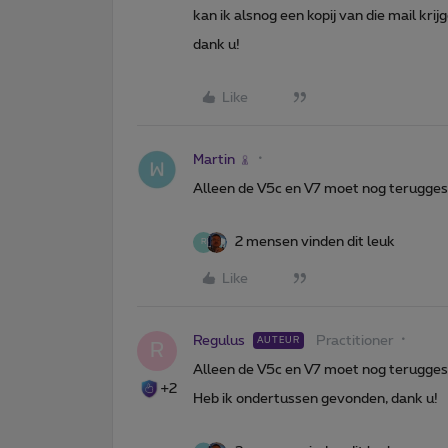
kan ik alsnog een kopij van die mail kri
dank u!
Like
Martin
Alleen de V5c en V7 moet nog terugge
2 mensen vinden dit leuk
R
Like
Regulus
Practitioner
AUTEUR
R
Alleen de V5c en V7 moet nog terugge
+2
Heb ik ondertussen gevonden, dank u!