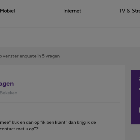
Mobiel
Internet
TV & Str
 venster enquete in 5 vragen
ragen
 Bekeken
mee” klik en dan op “ik ben klant” dan krijg ik de
 contact met u op”?