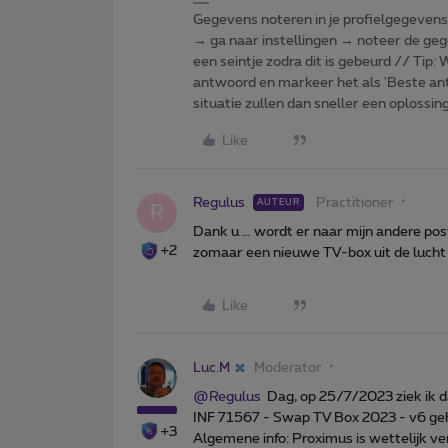
Gegevens noteren in je profielgegevens o
→ ga naar instellingen → noteer de gege
een seintje zodra dit is gebeurd // Tip
antwoord en markeer het als 'Beste ant
situatie zullen dan sneller een oplossin
Like
Regulus
Practitioner
AUTEUR
R
Dank u … wordt er naar mijn andere post
+2
zomaar een nieuwe TV-box uit de lucht
Like
Luc.M
Moderator
@Regulus
Dag, op 25/7/2023 ziek ik d
INF 71567 - Swap TV Box 2023 - v6 ge
+3
Algemene info: Proximus is wettelijk v