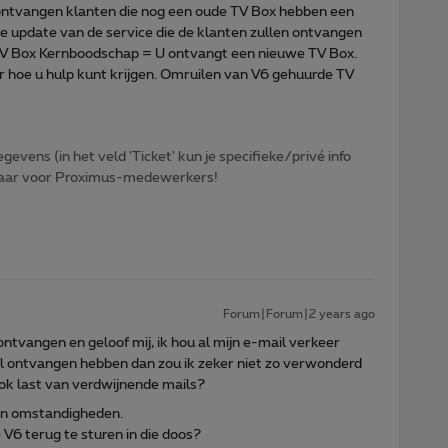
 ontvangen klanten die nog een oude TV Box hebben een
e update van de service die de klanten zullen ontvangen
TV Box Kernboodschap = U ontvangt een nieuwe TV Box.
 hoe u hulp kunt krijgen. Omruilen van V6 gehuurde TV
egevens (in het veld 'Ticket' kun je specifieke/privé info
htbaar voor Proximus-medewerkers!
Forum|Forum|2 years ago
ontvangen en geloof mij, ik hou al mijn e-mail verkeer
ail ontvangen hebben dan zou ik zeker niet zo verwonderd
ook last van verdwijnende mails?
an omstandigheden.
6 terug te sturen in die doos?