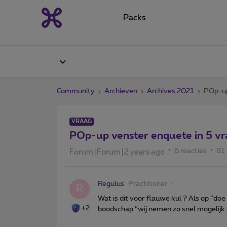
Packs
Community
Archieven
Archives 2021
POp-up
VRAAG
POp-up venster enquete in 5 v
6 reacties
81
Forum|Forum|2 years ago
Regulus
Practitioner
R
Wat is dit voor flauwe kul ? Als op “doe 
+2
boodschap “wij nemen zo snel mogelijk