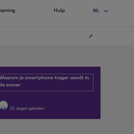
eaming
Hulp
NL
Waarom je smartphone trager wordt in
de zomer
21 dagen geleden