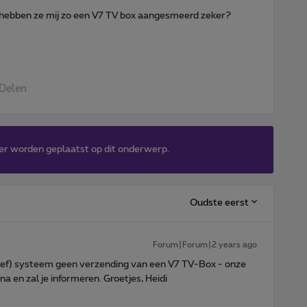
 hebben ze mij zo een V7 TV box aangesmeerd zeker?
Delen
er worden geplaatst op dit onderwerp.
Oudste eerst
Forum|Forum|2 years ago
atief) systeem geen verzending van een V7 TV-Box - onze
na en zal je informeren. Groetjes, Heidi