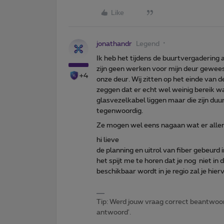
Like
jonathandr
Legend
Ik heb het tijdens de buurtvergadering a
zijn geen werken voor mijn deur gewees
+4
onze deur. Wij zitten op het einde van d
zeggen dat er echt wel weinig bereik w
glasvezelkabel liggen maar die zijn du
tegenwoordig.
Ze mogen wel eens nagaan wat er allem
hi lieve
de planning en uitrol van fiber gebeurd 
het spijt me te horen dat je nog niet in
beschikbaar wordt in je regio zal je hi
Tip: Werd jouw vraag correct beantwoor
antwoord'.