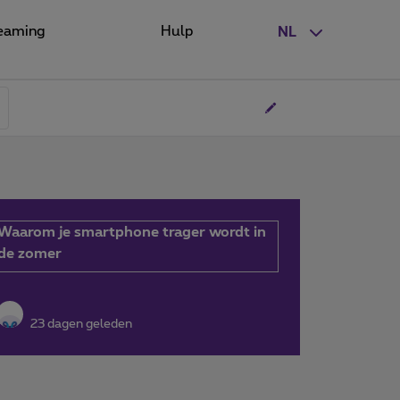
eaming
Hulp
NL
Waarom je smartphone trager wordt in
de zomer
23 dagen geleden