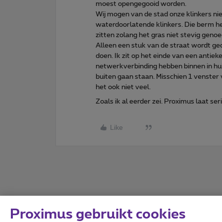
moest opengegooid worden.
Wij mogen van de stad onze klinkers ni
waterdoorlatende klinkers. Die berm hee
zitten zolang het gras niet stevig geno
Alleen een stuk van de straat wordt ged
doen. Ik zit op het einde van een antie
netwerkverbinding hebben binnen in huis
buiten gaan staan. Misschien 1 venster 
het ook niet veel.
Zoals ik al eerder zei. Proximus laat ser
Like
Proximus gebruikt cookies