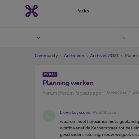
Packs
Community
Archieven
Archives 2021
Planni
VRAAG
Planning werken
6 reacties
38
Forum|Forum|5 years ago
Lieve Leyssens
Practitioner
L
waarom heeft proximus niets gepland qu
wordt vanaf de Karperstraat tot het ei
gescheiden riolering, nieuw wegdek en a