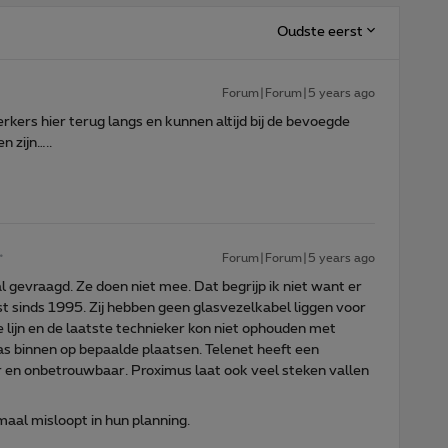
Oudste eerst
Forum|Forum|5 years ago
s hier terug langs en kunnen altijd bij de bevoegde
n zijn…..
Forum|Forum|5 years ago
l gevraagd. Ze doen niet mee. Dat begrijp ik niet want er
t sinds 1995. Zij hebben geen glasvezelkabel liggen voor
e lijn en de laatste technieker kon niet ophouden met
as binnen op bepaalde plaatsen. Telenet heeft een
ur en onbetrouwbaar. Proximus laat ook veel steken vallen
aal misloopt in hun planning.