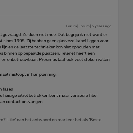
Forum|Forum|5 years ago
l gevraagd. Ze doen niet mee. Dat begrijp ik niet want er
t sinds 1995. Zij hebben geen glasvezelkabel liggen voor
e lijn en de laatste technieker kon niet ophouden met
as binnen op bepaalde plaatsen. Telenet heeft een
ur en onbetrouwbaar. Proximus laat ook veel steken vallen
aal misloopt in hun planning.
in fases
 de huidige uitrol betrokken bent maar vanzodra fiber
ervan contact ontvangen
d? ‘Like’ dan het antwoord en markeer het als 'Beste