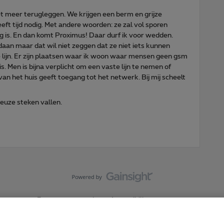
et meer terugleggen. We krijgen een berm en grijze
ft tijd nodig. Met andere woorden: ze zal vol sporen
eg is. En dan komt Proximus! Daar durf ik voor wedden.
aan maar dat wil niet zeggen dat ze niet iets kunnen
ke lijn. Er zijn plaatsen waar ik woon waar mensen geen gsm
. Men is bijna verplicht om een vaste lijn te nemen of
van het huis geeft toegang tot het netwerk. Bij mij scheelt
ieuze steken vallen.
Forumvoorwaarden
Accessibility statement