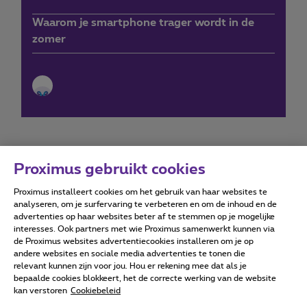
Waarom je smartphone trager wordt in de
zomer
Proximus gebruikt cookies
Proximus installeert cookies om het gebruik van haar websites te
Forumvoorwaarden
Accessibility statement
analyseren, om je surfervaring te verbeteren en om de inhoud en de
advertenties op haar websites beter af te stemmen op je mogelijke
interesses. Ook partners met wie Proximus samenwerkt kunnen via
de Proximus websites advertentiecookies installeren om je op
andere websites en sociale media advertenties te tonen die
relevant kunnen zijn voor jou. Hou er rekening mee dat als je
Alle rechten voorbehouden. ©
2026
Proximus
bepaalde cookies blokkeert, het de correcte werking van de website
kan verstoren
Cookiebeleid
Algemene voorwaarden, consumenteninfo
Prijslijst en tarieven
Toegankelijkheid
Privacy