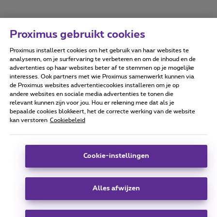
Proximus gebruikt cookies
Proximus installeert cookies om het gebruik van haar websites te
Forumvoorwaarden
Accessibility statement
analyseren, om je surfervaring te verbeteren en om de inhoud en de
advertenties op haar websites beter af te stemmen op je mogelijke
interesses. Ook partners met wie Proximus samenwerkt kunnen via
de Proximus websites advertentiecookies installeren om je op
andere websites en sociale media advertenties te tonen die
relevant kunnen zijn voor jou. Hou er rekening mee dat als je
Alle rechten voorbehouden. ©
2026
Proximus
bepaalde cookies blokkeert, het de correcte werking van de website
kan verstoren
Cookiebeleid
Algemene voorwaarden, consumenteninfo
Prijslijst en tarieven
Toegankelijkheid
Privacy
Cookiebeleid
Cookie manager
Bedrijfsgegevens
Deze website is gecreëerd en wordt beheerd conform het
Cookie-instellingen
Belgisch recht.
Koning Albert II-laan 27 - B-1030 Brussel.
Alles afwijzen
Carrier & Wholesale Solutions