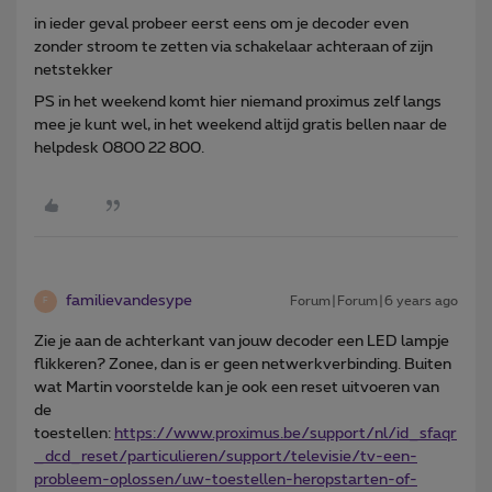
in ieder geval probeer eerst eens om je decoder even
zonder stroom te zetten via schakelaar achteraan of zijn
netstekker
PS in het weekend komt hier niemand proximus zelf langs
mee je kunt wel, in het weekend altijd gratis bellen naar de
helpdesk 0800 22 800.
familievandesype
Forum|Forum|6 years ago
F
Zie je aan de achterkant van jouw decoder een LED lampje
flikkeren? Zonee, dan is er geen netwerkverbinding. Buiten
wat Martin voorstelde kan je ook een reset uitvoeren van
de
toestellen:
https://www.proximus.be/support/nl/id_sfaqr
_dcd_reset/particulieren/support/televisie/tv-een-
probleem-oplossen/uw-toestellen-heropstarten-of-