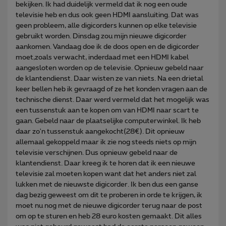
bekijken. Ik had duidelijk vermeld dat ik nog een oude
televisie heb en dus ook geen HDMI aansluiting. Dat was
geen probleem, alle digicorders kunnen op elke televisie
gebruikt worden. Dinsdag zou mijn nieuwe digicorder
aankomen. Vandaag doe ik de doos open en de digicorder
moet,zoals verwacht, inderdaad met een HDMI kabel
aangesloten worden op de televisie. Opnieuw gebeld naar
de klantendienst. Daar wisten ze van niets. Na een drietal
keer bellen heb ik gevraagd of ze het konden vragen aan de
technische dienst. Daar werd vermeld dat het mogelijk was
een tussenstuk aan te kopen om van HDMI naar scart te
gaan. Gebeld naar de plaatselijke computerwinkel. Ik heb
daar zo'n tussenstuk aangekocht(28€). Dit opnieuw
allemaal gekoppeld maar ik zie nog steeds niets op mijn
televisie verschijnen. Dus opnieuw gebeld naar de
klantendienst. Daar kreeg ik te horen dat ik een nieuwe
televisie zal moeten kopen want dat het anders niet zal
lukken met de nieuwste digicorder. Ik ben dus een ganse
dag bezig geweest om dit te proberen in orde te krijgen, ik
moet nu nog met de nieuwe digicorder terug naar de post
om op te sturen en heb 28 euro kosten gemaakt. Dit alles