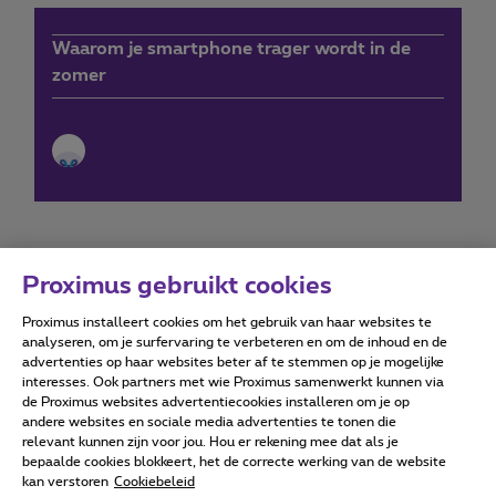
Waarom je smartphone trager wordt in de
zomer
Proximus gebruikt cookies
Proximus installeert cookies om het gebruik van haar websites te
Forumvoorwaarden
Accessibility statement
analyseren, om je surfervaring te verbeteren en om de inhoud en de
advertenties op haar websites beter af te stemmen op je mogelijke
interesses. Ook partners met wie Proximus samenwerkt kunnen via
de Proximus websites advertentiecookies installeren om je op
andere websites en sociale media advertenties te tonen die
relevant kunnen zijn voor jou. Hou er rekening mee dat als je
Alle rechten voorbehouden. ©
2026
Proximus
bepaalde cookies blokkeert, het de correcte werking van de website
kan verstoren
Cookiebeleid
Algemene voorwaarden, consumenteninfo