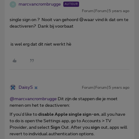
marcvancrombrugge
AUTEUR
M
Forum|Forum|5 years ago
single sign on ? Nooit van gehoord 😄waar vind ik dat om te
deactiveren? Dank bij voorbaat
is wel erg dat dit niet werkt hè
DaisyS
Forum|Forum|5 years ago
@marcvancrombrugge
Dit zijn de stappen die je moet
nemen om het te deactiveren:
If you'd like to
disable Apple single sign-on
, all you have
to do is open the Settings app, go to Accounts > TV
Provider, and select
Sign
Out. After you
sign
out, apps will
revert to individual authentication options.