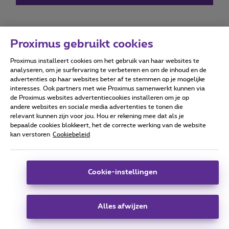
Proximus gebruikt cookies
Proximus installeert cookies om het gebruik van haar websites te
Forumvoorwaarden
Accessibility statement
analyseren, om je surfervaring te verbeteren en om de inhoud en de
advertenties op haar websites beter af te stemmen op je mogelijke
interesses. Ook partners met wie Proximus samenwerkt kunnen via
de Proximus websites advertentiecookies installeren om je op
andere websites en sociale media advertenties te tonen die
relevant kunnen zijn voor jou. Hou er rekening mee dat als je
Alle rechten voorbehouden. ©
2026
Proximus
bepaalde cookies blokkeert, het de correcte werking van de website
kan verstoren
Cookiebeleid
Algemene voorwaarden, consumenteninfo
Prijslijst en tarieven
Toegankelijkheid
Privacy
Cookiebeleid
Cookie manager
Bedrijfsgegevens
Deze website is gecreëerd en wordt beheerd conform het
Cookie-instellingen
Belgisch recht.
Koning Albert II-laan 27 - B-1030 Brussel.
Alles afwijzen