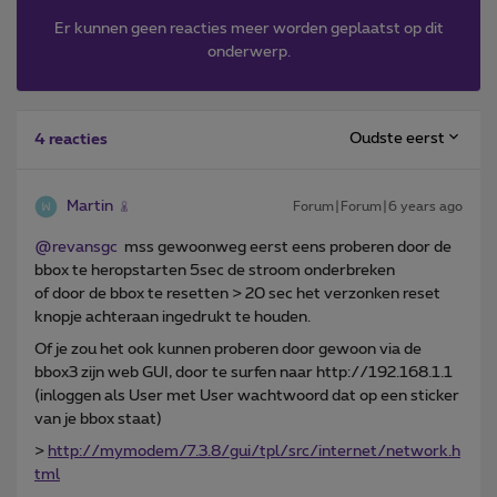
Er kunnen geen reacties meer worden geplaatst op dit
onderwerp.
Oudste eerst
4 reacties
Martin
Forum|Forum|6 years ago
@revansgc
mss gewoonweg eerst eens proberen door de
bbox te heropstarten 5sec de stroom onderbreken
of door de bbox te resetten > 20 sec het verzonken reset
knopje achteraan ingedrukt te houden.
Of je zou het ook kunnen proberen door gewoon via de
bbox3 zijn web GUI, door te surfen naar http://192.168.1.1
(inloggen als User met User wachtwoord dat op een sticker
van je bbox staat)
>
http://mymodem/7.3.8/gui/tpl/src/internet/network.h
tml