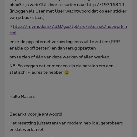
bbox3 zijn web GUI, door te surfen naar http://192.168.1.1
(inloggen als User met User wachtwoord dat op een sticker
van je bbox staat)
>
http://mymodem/7.3.8/gui/tpl/src/internet/network.h
tml
en er de ppp internet verbinding eens uit te zetten (PPP
enable op off zetten) en dan terug opzetten
om te zien of één van deze werken of allen werken.
NB: En zeggen dat er mensen zijn die betalen om een
statisch IP adres te hebben
Hallo Martin,
Bedankt voor je antwoord!
Het resetting (uitzetten) van modem heb ik al geprobeerd
en dat werkt niet.