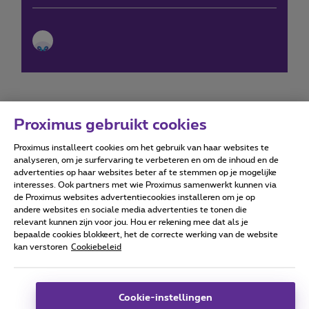
Proximus gebruikt cookies
Proximus installeert cookies om het gebruik van haar websites te
Forumvoorwaarden
Accessibility statement
analyseren, om je surfervaring te verbeteren en om de inhoud en de
advertenties op haar websites beter af te stemmen op je mogelijke
interesses. Ook partners met wie Proximus samenwerkt kunnen via
de Proximus websites advertentiecookies installeren om je op
andere websites en sociale media advertenties te tonen die
relevant kunnen zijn voor jou. Hou er rekening mee dat als je
Alle rechten voorbehouden. ©
2026
Proximus
bepaalde cookies blokkeert, het de correcte werking van de website
kan verstoren
Cookiebeleid
Algemene voorwaarden, consumenteninfo
Prijslijst en tarieven
Toegankelijkheid
Privacy
Cookiebeleid
Cookie manager
Bedrijfsgegevens
Deze website is gecreëerd en wordt beheerd conform het
Cookie-instellingen
Belgisch recht.