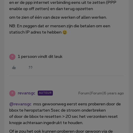
en er de ppp internet verbinding eens uit te zetten (PPP
enable op off zetten) en dan terug opzetten
om te zien of één van deze werken of allen werken.
NB: En zeggen dat er mensen zijn die betalen om een
statisch IP adres te hebben
1 persoon vindt dit leuk
R
revansgc
Forum|Forum|6 years ago
AUTEUR
R
@revansgc
mss gewoonweg eerst eens proberen door de
bbox te heropstarten 5sec de stroom onderbreken
of door de bbox te resetten > 20 sec het verzonken reset
knopje achteraan ingedrukt te houden.
Of je zou het ook kunnen proberen door gewoon via de