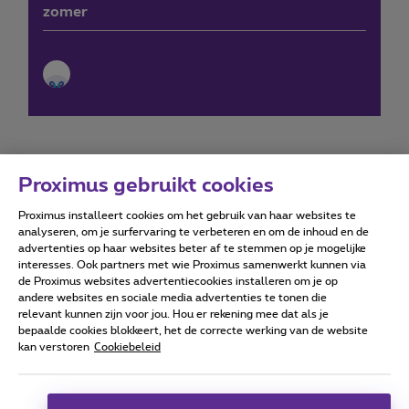
zomer
Proximus gebruikt cookies
Proximus installeert cookies om het gebruik van haar websites te
Forumvoorwaarden
Accessibility statement
analyseren, om je surfervaring te verbeteren en om de inhoud en de
advertenties op haar websites beter af te stemmen op je mogelijke
interesses. Ook partners met wie Proximus samenwerkt kunnen via
de Proximus websites advertentiecookies installeren om je op
andere websites en sociale media advertenties te tonen die
relevant kunnen zijn voor jou. Hou er rekening mee dat als je
Alle rechten voorbehouden. ©
2026
Proximus
bepaalde cookies blokkeert, het de correcte werking van de website
kan verstoren
Cookiebeleid
Algemene voorwaarden, consumenteninfo
Prijslijst en tarieven
Toegankelijkheid
Privacy
Cookiebeleid
Cookie manager
Bedrijfsgegevens
Deze website is gecreëerd en wordt beheerd conform het