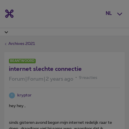
NL
Archives 2021
BEANTWOORD
internet slechte connectie
9 reacties
Forum|Forum|2 years ago
kryptor
K
hey hey ,
sinds gisteren avond begon mijn internet redelijk raar te
doen , draadloos viel hij soms weg , waardoor dat ik