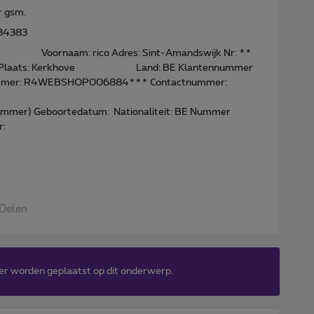
r gsm.
84383
m: rico Adres: Sint-Amandswijk Nr: **
ts: Kerkhove Land: BE Klantennummer
telnummer: R4WEBSHOP006884*** Contactnummer:
nnummer) Geboortedatum: Nationaliteit: BE Nummer
r:
Delen
er worden geplaatst op dit onderwerp.