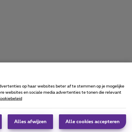
advertenties op haar websites beter af te stemmen op je mogelijke
e websites en sociale media advertenties te tonen die relevant
ookiebeleid
rrier & Wholesale Solutions
oximus Group
|
Telindus
Alles afwijzen
Alle cookies accepteren
obs
|
Sitemap