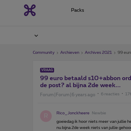
Packs
Community
Archieven
Archives 2021
99 eur
VRAAG
99 euro betaald s10+abbon ord
de post? al bijna 2de week...
6 reacties
17
Forum|Forum|6 years ago
Rico_Jonckheere
Newbie
R
goeiedag ik hoor niets meer van jullie
nu bijna 2de week niets van jullie geho