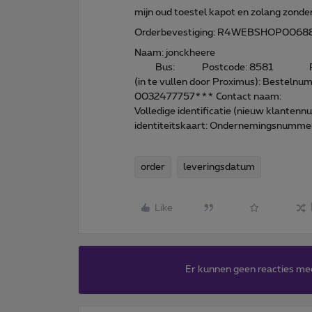
mijn oud toestel kapot en zolang zonde
Orderbevestiging: R4WEBSHOP0068
Naam: jonckheere Voornaa
Bus: Postcode: 8581 Plaa
(in te vullen door Proximus): Bes
0032477757*** Contact naam:
Volledige identificatie (nieuw klante
identiteitskaart: Ondernemingsnumme
order
leveringsdatum
Like
Er kunnen geen reacties me