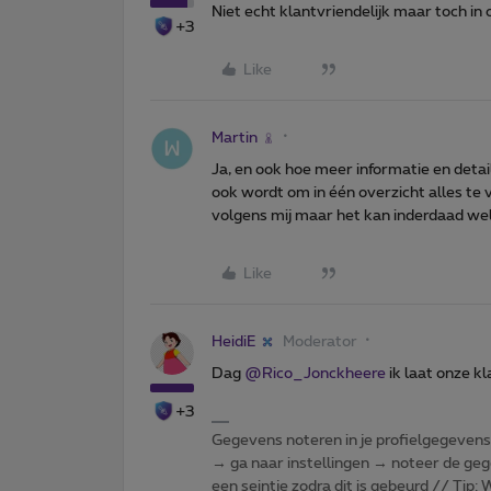
Niet echt klantvriendelijk maar toch in
+3
Like
Martin
Ja, en ook hoe meer informatie en detai
ook wordt om in één overzicht alles te v
volgens mij maar het kan inderdaad wel 
Like
HeidiE
Moderator
Dag
@Rico_Jonckheere
ik laat onze k
+3
Gegevens noteren in je profielgegevens o
→ ga naar instellingen → noteer de gege
een seintje zodra dit is gebeurd // Tip