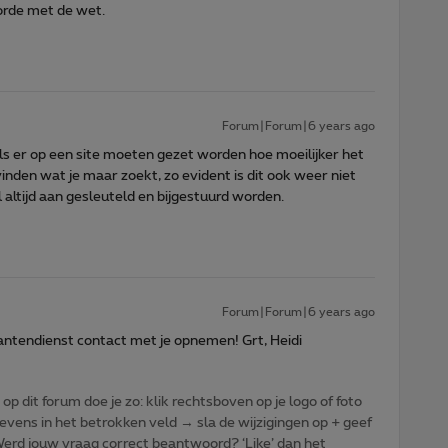
 orde met de wet.
Forum|Forum|6 years ago
ls er op een site moeten gezet worden hoe moeilijker het
inden wat je maar zoekt, zo evident is dit ook weer niet
altijd aan gesleuteld en bijgestuurd worden.
Forum|Forum|6 years ago
lantendienst contact met je opnemen! Grt, Heidi
p dit forum doe je zo: klik rechtsboven op je logo of foto
vens in het betrokken veld → sla de wijzigingen op + geef
: Werd jouw vraag correct beantwoord? ‘Like’ dan het