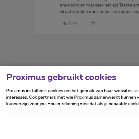
antwoord en markeer het als 'Beste ant
situatie zullen dan sneller een oplossin
Like
Proximus gebruikt cookies
Proximus installeert cookies om het gebruik van haar websites te
interesses. Ook partners met wie Proximus samenwerkt kunnen via
kunnen zijn voor jou. Hou er rekening mee dat als je bepaalde coo
Alle rechten voorbehouden.
Algemene voorwaarden, con
Privacy
Cookiebeleid
Deze website is gecreëerd en
Koning Albert II-laan 27 - B