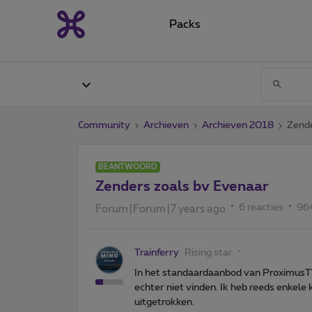
Packs
Community
Archieven
Archieven 2018
Zende
BEANTWOORD
Zenders zoals bv Evenaar
6 reacties
96
Forum|Forum|7 years ago
Trainferry
Rising star
In het standaardaanbod van ProximusTV
echter niet vinden. Ik heb reeds enkele
uitgetrokken.