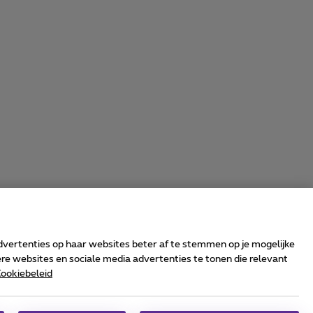
advertenties op haar websites beter af te stemmen op je mogelijke
e websites en sociale media advertenties te tonen die relevant
ookiebeleid
rrier & Wholesale Solutions