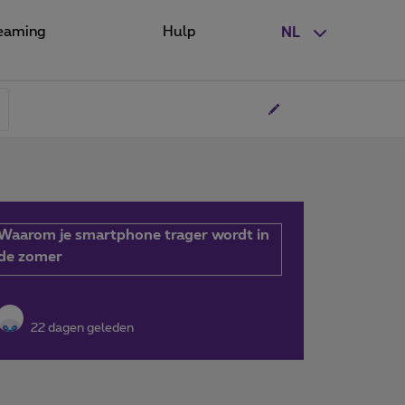
eaming
Hulp
NL
Waarom je smartphone trager wordt in
de zomer
22 dagen geleden