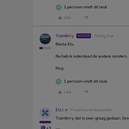
1 persoon vindt dit leuk
W
Like
Trainferry
Rising star
AUTEUR
Beste Els,
Nu heb ik inderdaad de andere zenders. 
Mvg
1 persoon vindt dit leuk
W
Like
ElsJ
Proximus Ambassador
Trainferry dat is zeer graag gedaan. Gr
+3