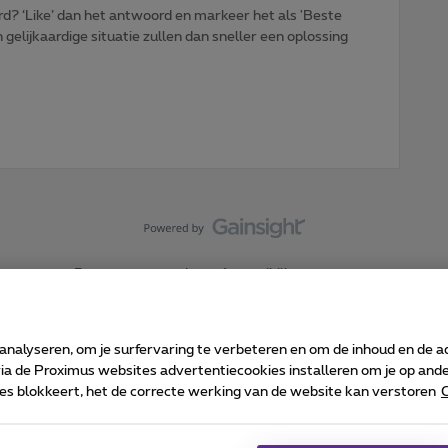
d? ‘Like’ dan het antwoord en markeer het als 'Beste
gelijkaardige situatie zullen dan sneller een oplossing
Forumvoorwaarden
Accessibility statement
 analyseren, om je surfervaring te verbeteren en om de inhoud en de 
 de Proximus websites advertentiecookies installeren om je op ander
kies blokkeert, het de correcte werking van de website kan verstoren
C
 ©
2026
Proximus
sumenteninfo
Prijslijst en tarieven
Toegankelijkheid
Cookie manager
Bedrijfsgegevens
Ca