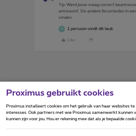
Tip: Werd jouw vraag correct beantwoor
antwoord'. De andere forumleden in een 
vinden
1 persoon vindt dit leuk
W
Like
Proximus gebruikt cookies
Proximus installeert cookies om het gebruik van haar websites te
interesses. Ook partners met wie Proximus samenwerkt kunnen via
kunnen zijn voor jou. Hou er rekening mee dat als je bepaalde coo
Alle rechten voorbehouden.
Algemene voorwaarden, con
Privacy
Cookiebeleid