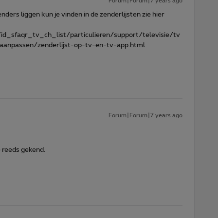
Forum|Forum|7 years ago
nders liggen kun je vinden in de zenderlijsten zie hier
d_sfaqr_tv_ch_list/particulieren/support/televisie/tv
n-aanpassen/zenderlijst-op-tv-en-tv-app.html
Forum|Forum|7 years ago
e reeds gekend.