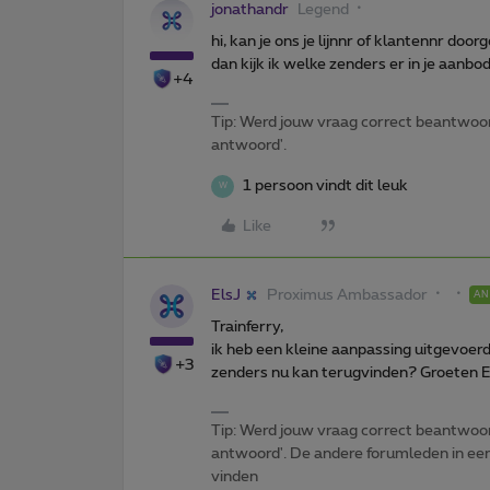
jonathandr
Legend
hi, kan je ons je lijnnr of klantennr door
dan kijk ik welke zenders er in je aanbod
+4
Tip: Werd jouw vraag correct beantwoor
antwoord'.
1 persoon vindt dit leuk
W
Like
ElsJ
Proximus Ambassador
A
Trainferry,
ik heb een kleine aanpassing uitgevoerd 
+3
zenders nu kan terugvinden? Groeten E
Tip: Werd jouw vraag correct beantwoor
antwoord'. De andere forumleden in een 
vinden