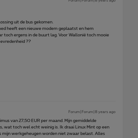
Forum|Forum|8 years ago
ossing uit de bus gekomen.
amed heeft een nieuwe modem geplaatst en hem
ar toch ergens in de buurt lag. Voor Wallonië toch mooie
tevredenheid ??
Forum|Forum|8 years ago
ximus van 27,50 EUR per maand. Mijn gemiddelde
wat toch wel echt weinig is. Ik draai Linux Mint op een
 mijn werkgeheugen worden niet zwaar belast. Alles