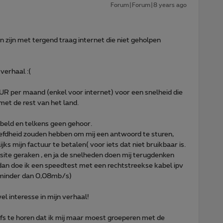
Forum|Forum|8 years ago
en zijn met tergend traag internet die niet geholpen
verhaal :(
R per maand (enkel voor internet) voor een snelheid die
met de rest van het land.
ebeld en telkens geen gehoor.
eefdheid zouden hebben om mij een antwoord te sturen,
ks mijn factuur te betalen( voor iets dat niet bruikbaar is.
ite geraken , en ja de snelheden doen mij terugdenken
dan doe ik een speedtest met een rechtstreekse kabel ipv
 minder dan 0,08mb/s)
l interesse in mijn verhaal!
lfs te horen dat ik mij maar moest groeperen met de