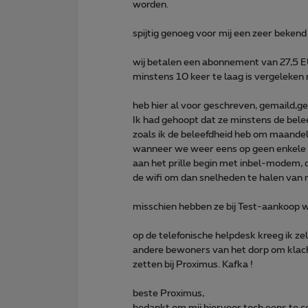
worden.
spijtig genoeg voor mij een zeer bekend 
wij betalen een abonnement van 27,5 EU
minstens 10 keer te laag is vergeleken 
heb hier al voor geschreven, gemaild,g
Ik had gehoopt dat ze minstens de bel
zoals ik de beleefdheid heb om maandelij
wanneer we weer eens op geen enkele s
aan het prille begin met inbel-modem, 
de wifi om dan snelheden te halen van
misschien hebben ze bij Test-aankoop we
op de telefonische helpdesk kreeg ik ze
andere bewoners van het dorp om klacht
zetten bij Proximus. Kafka !
beste Proximus,
bedankt om mij hiervoor toch eens te 