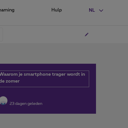
eaming
Hulp
NL
Waarom je smartphone trager wordt in
de zomer
23 dagen geleden