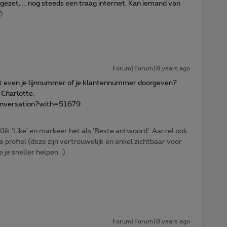
gezet, ... nog steeds een traag internet. Kan iemand van

Forum|Forum|8 years ago
cht even je lijnnummer of je klantennummer doorgeven?
, Charlotte.
conversation?with=51679
ik ‘Like’ en markeer het als 'Beste antwoord'. Aarzel ook
e profiel (deze zijn vertrouwelijk en enkel zichtbaar voor
je sneller helpen. :)
Forum|Forum|8 years ago