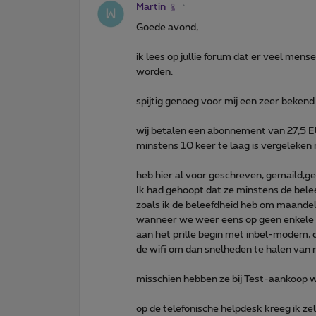
Martin
Goede avond,
ik lees op jullie forum dat er veel mens
worden.
spijtig genoeg voor mij een zeer bekend 
wij betalen een abonnement van 27,5 EU
minstens 10 keer te laag is vergeleken 
heb hier al voor geschreven, gemaild,g
Ik had gehoopt dat ze minstens de bel
zoals ik de beleefdheid heb om maandelij
wanneer we weer eens op geen enkele s
aan het prille begin met inbel-modem, 
de wifi om dan snelheden te halen van
misschien hebben ze bij Test-aankoop we
op de telefonische helpdesk kreeg ik ze