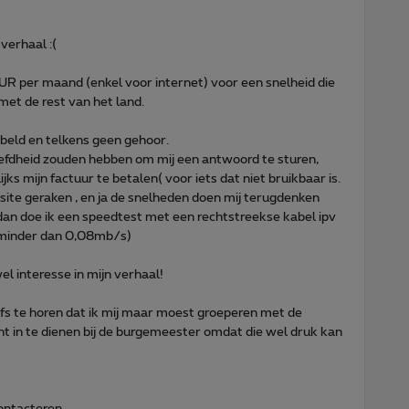
verhaal :(
R per maand (enkel voor internet) voor een snelheid die
met de rest van het land.
ebeld en telkens geen gehoor.
eefdheid zouden hebben om mij een antwoord te sturen,
ks mijn factuur te betalen( voor iets dat niet bruikbaar is.
ite geraken , en ja de snelheden doen mij terugdenken
dan doe ik een speedtest met een rechtstreekse kabel ipv
 minder dan 0,08mb/s)
l interesse in mijn verhaal!
lfs te horen dat ik mij maar moest groeperen met de
 in te dienen bij de burgemeester omdat die wel druk kan
contacteren