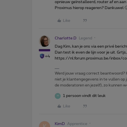
opnieuw geïnstalleerd, router af en aan 
Proximus hierop reageren? Dankuwel 
Like
Charlotte.D
Legend
Dag Kim, kan je ons via een privé beri
Dan test ik even de lijn voor je uit. Grtjs
+4
https://nl.forum.proximus.be/inbox/
Werd jouw vraag correct beantwoord? Kl
niet je klantengegevens in te vullen op j
de moderatoren en jezelf), zo kunnen we 
1 persoon vindt dit leuk
W
Like
KimD
Apprentice
K