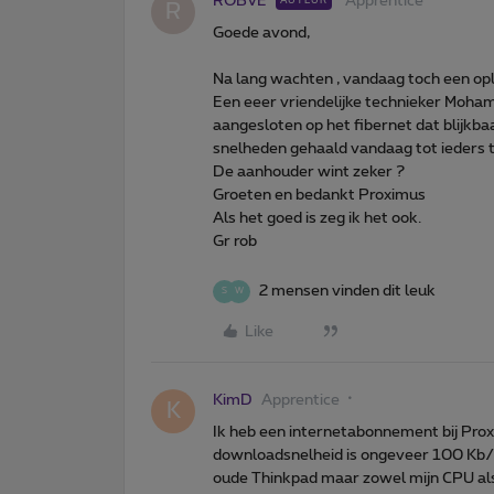
ROBVE
Apprentice
AUTEUR
R
Goede avond,
Na lang wachten , vandaag toch een opl
Een eeer vriendelijke technieker Moh
aangesloten op het fibernet dat blijkba
snelheden gehaald vandaag tot ieders 
De aanhouder wint zeker ?
Groeten en bedankt Proximus
Als het goed is zeg ik het ook.
Gr rob
2 mensen vinden dit leuk
S
W
Like
KimD
Apprentice
K
Ik heb een internetabonnement bij Pro
downloadsnelheid is ongeveer 100 Kb/s, 
oude Thinkpad maar zowel mijn CPU als