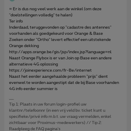
= Er is dus nog veel werk aan de winkel (om deze
"doelstellingen volledig" te halen)
Ter info
Inderdaad, teruggevonden op "cadastre des antennes"
voorhanden als goedgekeurd voor Orange & Base
Zoeken onder "Ortho" levert effectief een uitstekende
Orange dekking
http://apps.orange.be/gis/jsp/index.jsp?language=nl
Naast Orange Flybox is er van Join op Base een andere
alternatieve 4G oplossing
https://joinexperience.com/fr-Be/internet
Naast het eerder aangehaalde probleem "prijs" dient
evenwel te worden aangestipt dat de bij Base voorhanden
4G info eerder summier is
Tip 1: Plaats in uw forum login-profiel uw
klantnr/telefoonnr (in een vrij veld bv. ticket kunt u
specifieke/privé info m.b.t. uw vraag vermelden, enkel
zichtbaar voor Proximus-medewerkers) // Tip 2:
Raadpleeg de FAQ pagina's