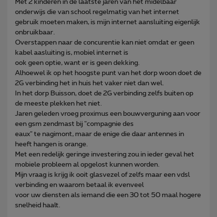
Met 2 kinderen in de laatste jaren van het midelbaar
onderwijs die van school regelmatig van het internet
gebruik moeten maken, is mijn internet aansluiting eigenlijk
onbruikbaar.
Overstappen naar de concurentie kan niet omdat er geen
kabel aasluiting is, mobiel internet is
ook geen optie, want er is geen dekking.
Alhoewel ik op het hoogste punt van het dorp woon doet de
2G verbinding het in huis het vaker niet dan wel.
In het dorp Buisson, doet de 2G verbinding zelfs buiten op
de meeste plekken het niet.
Jaren geleden vroeg proximus een bouwverguning aan voor
een gsm zendmast bij "compagnie des
eaux" te nagimont, maar de enige die daar antennes in
heeft hangen is orange.
Met een redelijk geringe investering zou in ieder geval het
mobiele probleem al opgelost kunnen worden.
Mijn vraag is krijg ik ooit glasvezel of zelfs maar een vdsl
verbinding en waarom betaal ik evenveel
voor uw diensten als iemand die een 30 tot 50 maal hogere
snelheid haalt.