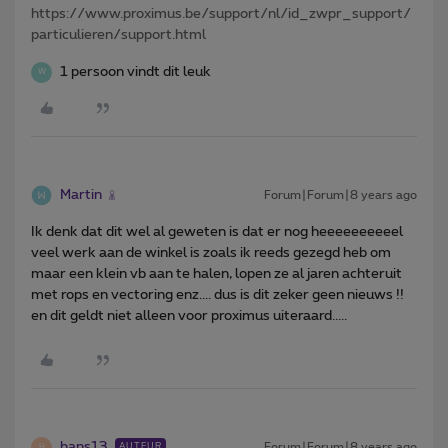
https://www.proximus.be/support/nl/id_zwpr_support/
particulieren/support.html
1 persoon vindt dit leuk
W
Martin
Forum|Forum|8 years ago
Ik denk dat dit wel al geweten is dat er nog heeeeeeeeeel
veel werk aan de winkel is zoals ik reeds gezegd heb om
maar een klein vb aan te halen, lopen ze al jaren achteruit
met rops en vectoring enz.... dus is dit zeker geen nieuws !!
en dit geldt niet alleen voor proximus uiteraard.....
hans13
Forum|Forum|8 years ago
AUTEUR
H