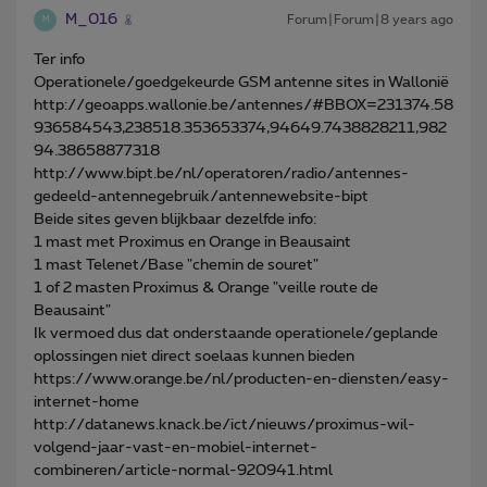
M_016
Forum|Forum|8 years ago
M
Ter info
Operationele/goedgekeurde GSM antenne sites in Wallonië
http://geoapps.wallonie.be/antennes/#BBOX=231374.58
936584543,238518.353653374,94649.7438828211,982
94.38658877318
http://www.bipt.be/nl/operatoren/radio/antennes-
gedeeld-antennegebruik/antennewebsite-bipt
Beide sites geven blijkbaar dezelfde info:
1 mast met Proximus en Orange in Beausaint
1 mast Telenet/Base "chemin de souret"
1 of 2 masten Proximus & Orange "veille route de
Beausaint"
Ik vermoed dus dat onderstaande operationele/geplande
oplossingen niet direct soelaas kunnen bieden
https://www.orange.be/nl/producten-en-diensten/easy-
internet-home
http://datanews.knack.be/ict/nieuws/proximus-wil-
volgend-jaar-vast-en-mobiel-internet-
combineren/article-normal-920941.html