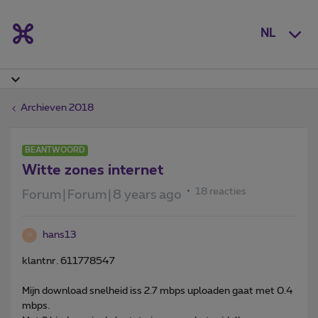
NL
Archieven 2018
BEANTWOORD
Witte zones internet
18 reacties
Forum|Forum|8 years ago
hans13
H
klantnr. 611778547
Mijn download snelheid iss 2.7 mbps uploaden gaat met 0.4
mbps.