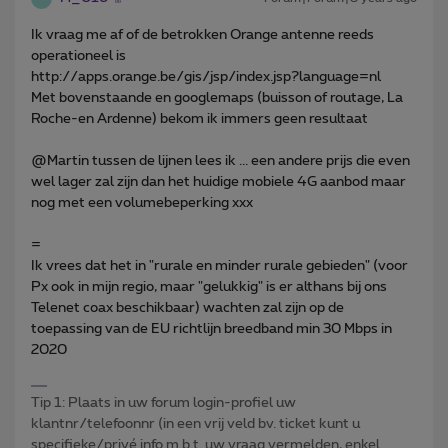
Ik vraag me af of de betrokken Orange antenne reeds
operationeel is
http://apps.orange.be/gis/jsp/index.jsp?language=nl
Met bovenstaande en googlemaps (buisson of routage, La
Roche-en Ardenne) bekom ik immers geen resultaat
@Martin tussen de lijnen lees ik ... een andere prijs die even
wel lager zal zijn dan het huidige mobiele 4G aanbod maar
nog met een volumebeperking xxx
=
Ik vrees dat het in "rurale en minder rurale gebieden" (voor
Px ook in mijn regio, maar "gelukkig" is er althans bij ons
Telenet coax beschikbaar) wachten zal zijn op de
toepassing van de EU richtlijn breedband min 30 Mbps in
2020
Tip 1: Plaats in uw forum login-profiel uw
klantnr/telefoonnr (in een vrij veld bv. ticket kunt u
specifieke/privé info m.b.t. uw vraag vermelden, enkel