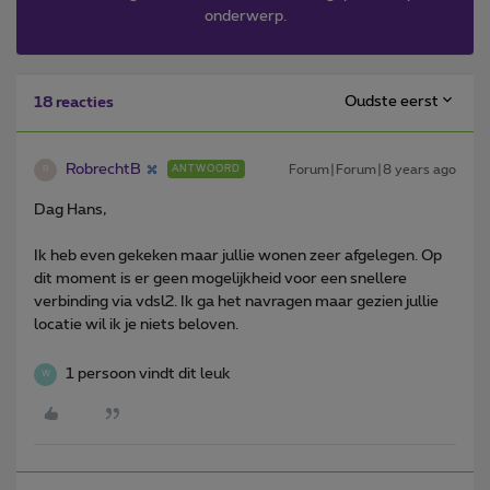
onderwerp.
Oudste eerst
18 reacties
RobrechtB
Forum|Forum|8 years ago
ANTWOORD
R
Dag Hans,
Ik heb even gekeken maar jullie wonen zeer afgelegen. Op
dit moment is er geen mogelijkheid voor een snellere
verbinding via vdsl2. Ik ga het navragen maar gezien jullie
locatie wil ik je niets beloven.
1 persoon vindt dit leuk
W