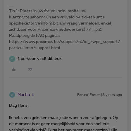
Tip 1: Plaats in uw forum login-profiel uw
klantnr/telefoonnr (in een vrij veld bv. ticket kunt u
specifieke/privé info m.b.t. uw vraag vermelden, enkel
zichtbaar voor Proximus-medewerkers) // Tip 2:
Raadpleeg de FAQ pagina's
https://www.proximus.be/support/nl/id_zwpr_support/
particulieren/support.html
1 persoon vindt dit leuk
W
Martin
Forum|Forum|8 years ago
Dag Hans,
Ik heb even gekeken maar jullie wonen zeer afgelegen. Op
dit moment is er geen mogelijkheid voor een snellere
verbinding via vdsl2. Ik ga het navragen maar gezien jullie