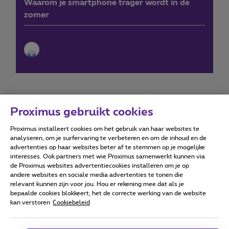
Waarom je smartphone trager wordt in de
zomer
Proximus gebruikt cookies
Proximus installeert cookies om het gebruik van haar websites te
Forumvoorwaarden
Accessibility statement
analyseren, om je surfervaring te verbeteren en om de inhoud en de
advertenties op haar websites beter af te stemmen op je mogelijke
interesses. Ook partners met wie Proximus samenwerkt kunnen via
de Proximus websites advertentiecookies installeren om je op
andere websites en sociale media advertenties te tonen die
relevant kunnen zijn voor jou. Hou er rekening mee dat als je
Alle rechten voorbehouden. ©
2026
Proximus
bepaalde cookies blokkeert, het de correcte werking van de website
kan verstoren
Cookiebeleid
Algemene voorwaarden, consumenteninfo
Prijslijst en tarieven
Toegankelijkheid
Privacy
Cookiebeleid
Cookie manager
Bedrijfsgegevens