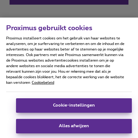
Proximus gebruikt cookies
Proximus installeert cookies om het gebruik van haar websites te
Forumvoorwaarden
Accessibility statement
analyseren, om je surfervaring te verbeteren en om de inhoud en de
advertenties op haar websites beter af te stemmen op je mogelijke
interesses. Ook partners met wie Proximus samenwerkt kunnen via
de Proximus websites advertentiecookies installeren om je op
andere websites en sociale media advertenties te tonen die
relevant kunnen zijn voor jou. Hou er rekening mee dat als je
Alle rechten voorbehouden. ©
2026
Proximus
bepaalde cookies blokkeert, het de correcte werking van de website
kan verstoren
Cookiebeleid
Algemene voorwaarden, consumenteninfo
Prijslijst en tarieven
Toegankelijkheid
Privacy
Cookiebeleid
Cookie manager
Bedrijfsgegevens
Deze website is gecreëerd en wordt beheerd conform het
Cookie-instellingen
Belgisch recht.
Koning Albert II-laan 27 - B-1030 Brussel.
Alles afwijzen