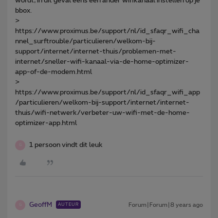
wordt, in dit geval eens een ander wifikanaal instellen op je
bbox.
>
https://www.proximus.be/support/nl/id_sfaqr_wifi_cha
nnel_surftrouble/particulieren/welkom-bij-
support/internet/internet-thuis/problemen-met-
internet/sneller-wifi-kanaal-via-de-home-optimizer-
app-of-de-modem.html
>
https://www.proximus.be/support/nl/id_sfaqr_wifi_app
/particulieren/welkom-bij-support/internet/internet-
thuis/wifi-netwerk/verbeter-uw-wifi-met-de-home-
optimizer-app.html
1 persoon vindt dit leuk
G
GeoffM
Forum|Forum|8 years ago
AUTEUR
G