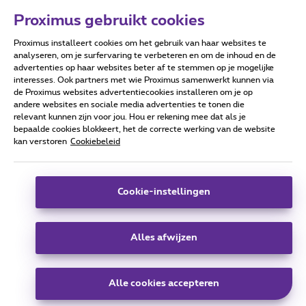
Proximus gebruikt cookies
Proximus installeert cookies om het gebruik van haar websites te
Forumvoorwaarden
Accessibility statement
analyseren, om je surfervaring te verbeteren en om de inhoud en de
advertenties op haar websites beter af te stemmen op je mogelijke
interesses. Ook partners met wie Proximus samenwerkt kunnen via
de Proximus websites advertentiecookies installeren om je op
andere websites en sociale media advertenties te tonen die
relevant kunnen zijn voor jou. Hou er rekening mee dat als je
Alle rechten voorbehouden. ©
2026
Proximus
bepaalde cookies blokkeert, het de correcte werking van de website
kan verstoren
Cookiebeleid
Algemene voorwaarden, consumenteninfo
Prijslijst en tarieven
Toegankelijkheid
Privacy
Cookiebeleid
Cookie manager
Bedrijfsgegevens
Deze website is gecreëerd en wordt beheerd conform het
Cookie-instellingen
Belgisch recht.
Koning Albert II-laan 27 - B-1030 Brussel.
Alles afwijzen
Carrier & Wholesale Solutions
Alle cookies accepteren
Proximus Group
|
Telindus
Jobs
|
Sitemap