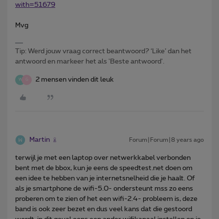
with=51679
Mvg
Tip: Werd jouw vraag correct beantwoord? ‘Like’ dan het
antwoord en markeer het als 'Beste antwoord'.
2 mensen vinden dit leuk
W
G
Martin
Forum|Forum|8 years ago
terwijl je met een laptop over netwerkkabel verbonden
bent met de bbox, kun je eens de speedtest.net doen om
een idee te hebben van je internetsnelheid die je haalt. Of
als je smartphone de wifi-5.0- ondersteunt mss zo eens
proberen om te zien of het een wifi-2.4- probleem is, deze
band is ook zeer bezet en dus veel kans dat die gestoord