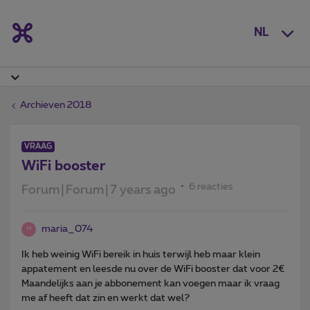
NL
Archieven 2018
VRAAG
WiFi booster
6 reacties
Forum|Forum|7 years ago
maria_074
M
Ik heb weinig WiFi bereik in huis terwijl heb maar klein
appatement en leesde nu over de WiFi booster dat voor 2€
Maandelijks aan je abbonement kan voegen maar ik vraag
me af heeft dat zin en werkt dat wel?