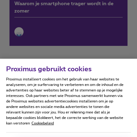
Waarom je smartphone trager wordt in de
zomer
Proximus gebruikt cookies
Proximus installeert cookies om het gebruik van haar websites te
Forumvoorwaarden
Accessibility statement
analyseren, om je surfervaring te verbeteren en om de inhoud en de
advertenties op haar websites beter af te stemmen op je mogelijke
interesses. Ook partners met wie Proximus samenwerkt kunnen via
de Proximus websites advertentiecookies installeren om je op
andere websites en sociale media advertenties te tonen die
relevant kunnen zijn voor jou. Hou er rekening mee dat als je
Alle rechten voorbehouden. ©
2026
Proximus
bepaalde cookies blokkeert, het de correcte werking van de website
kan verstoren
Cookiebeleid
Algemene voorwaarden, consumenteninfo
Prijslijst en tarieven
Toegankelijkheid
Privacy
Cookiebeleid
Cookie manager
Bedrijfsgegevens