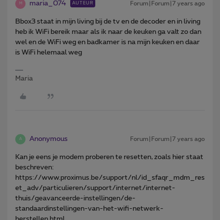
maria_074
Forum|Forum|7 years ago
AUTEUR
M
Bbox3 staat in mijn living bij de tv en de decoder en in living
heb ik WiFi bereik maar als ik naar de keuken ga valt zo dan
wel en de WiFi weg en badkamer is na mijn keuken en daar
is WiFi helemaal weg
Maria
Anonymous
Forum|Forum|7 years ago
A
Kan je eens je modem proberen te resetten, zoals hier staat
beschreven:
https://www.proximus.be/support/nl/id_sfaqr_mdm_res
et_adv/particulieren/support/internet/internet-
thuis/geavanceerde-instellingen/de-
standaardinstellingen-van-het-wifi-netwerk-
herstellen.html