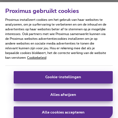
Proximus gebruikt cookies
Proximus installeert cookies om het gebruik van haar websites te
Forumvoorwaarden
Accessibility statement
analyseren, om je surfervaring te verbeteren en om de inhoud en de
advertenties op haar websites beter af te stemmen op je mogelijke
interesses. Ook partners met wie Proximus samenwerkt kunnen via
de Proximus websites advertentiecookies installeren om je op
andere websites en sociale media advertenties te tonen die
relevant kunnen zijn voor jou. Hou er rekening mee dat als je
Alle rechten voorbehouden. ©
2026
Proximus
bepaalde cookies blokkeert, het de correcte werking van de website
kan verstoren
Cookiebeleid
Algemene voorwaarden, consumenteninfo
Prijslijst en tarieven
Toegankelijkheid
Privacy
Cookiebeleid
Cookie manager
Bedrijfsgegevens
Deze website is gecreëerd en wordt beheerd conform het
Cookie-instellingen
Belgisch recht.
Koning Albert II-laan 27 - B-1030 Brussel.
Alles afwijzen
Carrier & Wholesale Solutions
Alle cookies accepteren
Proximus Group
|
Telindus